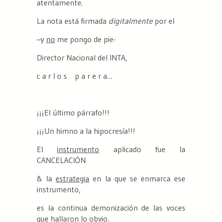
atentamente.
La nota está firmada
digitalmente
por el
–y
no
me pongo de pie-
Director Nacional del INTA,
c a r l o s p a r e r a…
¡¡¡El último párrafo!!!
¡¡¡Un himno a la hipocresía!!!
El
instrumento
aplicado fue la
CANCELACIÓN
& la
estrategia
en la que se enmarca ese
instrumento,
es la continua demonización de las voces
que hallaron lo obvio.