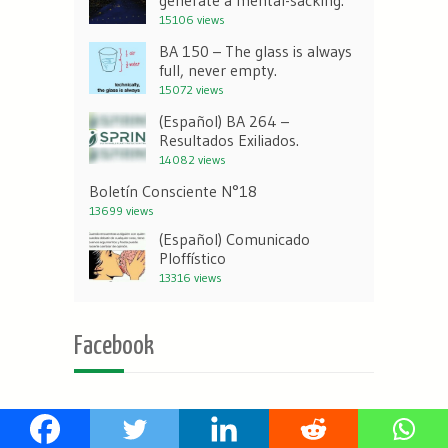
generate a mental-sacking.
15106 views
BA 150 – The glass is always
full, never empty.
15072 views
(Español) BA 264 –
Resultados Exiliados.
14082 views
Boletín Consciente N°18
13699 views
(Español) Comunicado
Ploffístico
13316 views
Facebook