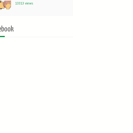
13313 views
ebook