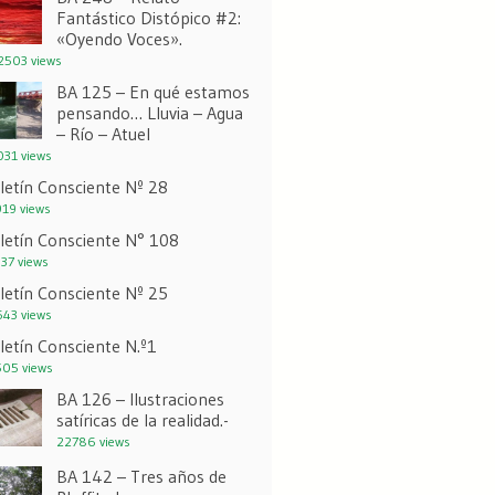
Fantástico Distópico #2:
«Oyendo Voces».
503 views
BA 125 – En qué estamos
pensando… Lluvia – Agua
– Río – Atuel
31 views
letín Consciente Nº 28
19 views
letín Consciente N° 108
37 views
letín Consciente Nº 25
43 views
letín Consciente N.º1
05 views
BA 126 – Ilustraciones
satíricas de la realidad.-
22786 views
BA 142 – Tres años de