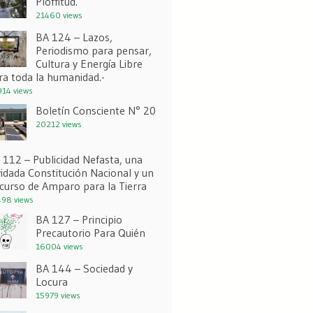
Ploffitud.
21460 views
BA 124 – Lazos,
Periodismo para pensar,
Cultura y Energía Libre
ra toda la humanidad.-
14 views
Boletín Consciente N° 20
20212 views
 112 – Publicidad Nefasta, una
vidada Constitución Nacional y un
curso de Amparo para la Tierra
98 views
BA 127 – Principio
Precautorio Para Quién
16004 views
BA 144 – Sociedad y
Locura
15979 views