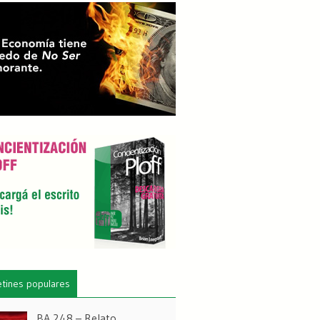
etines populares
BA 248 – Relato