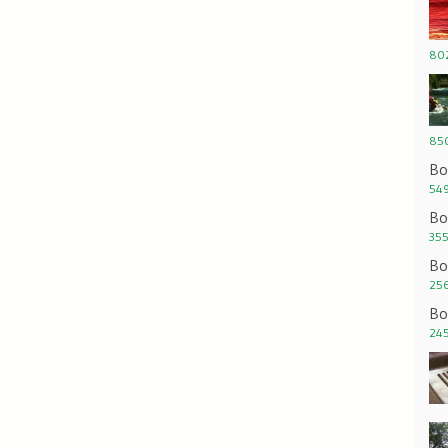
802
850
Bo
549
Bo
355
Bo
256
Bo
245