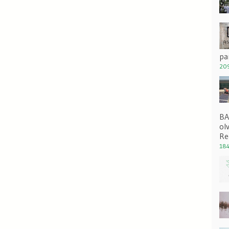
pa
209
BA
ol
Re
184