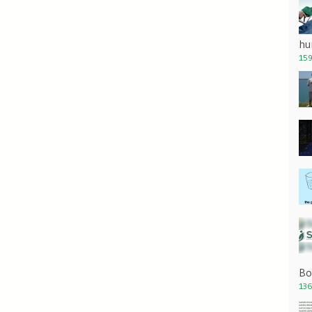
hu
159
Bo
136