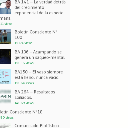
BA 141 – La verdad detrás
del crecimiento
exponencial de la especie
mana.
11 views
Boletín Consciente N°
100
15174 views
BA 136 – Acampando se
genera un saqueo-mental.
15098 views
BA150 – El vaso siempre
está lleno, nunca vacío.
15066 views
BA 264 – Resultados
Exiliados.
14069 views
letín Consciente N°18
80 views
Comunicado Ploffístico