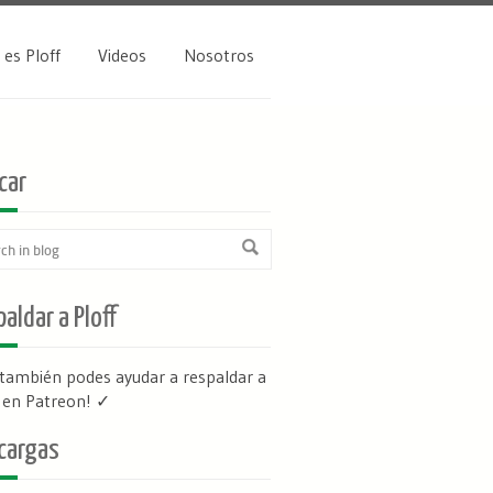
 es Ploff
Videos
Nosotros
car
aldar a Ploff
 también podes ayudar a respaldar a
f en Patreon
! ✓
cargas