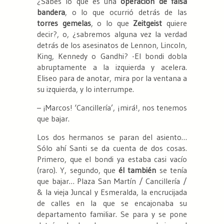
¿Sabés lo que es una
operación de falsa
bandera
, o lo que ocurrió detrás de las
torres
gemelas
, o lo que
Zeitgeist
quiere
decir?, o, ¿sabremos alguna vez la verdad
detrás de los asesinatos de Lennon, Lincoln,
King, Kennedy o Gandhi? -El bondi dobla
abruptamente a la izquierda y acelera.
Eliseo para de anotar, mira por la ventana a
su izquierda, y lo interrumpe.
– ¡Marcos! ‘Cancillería’, ¡mirá!, nos tenemos
que bajar.
Los dos hermanos se paran del asiento…
Sólo ahí Santi se da cuenta de dos cosas.
Primero, que el bondi ya estaba casi vacío
(raro). Y, segundo, que
él también
se tenía
que bajar… Plaza San Martín / Cancillería /
& la vieja Juncal y Esmeralda, la encrucijada
de calles en la que se encajonaba su
departamento familiar. Se para y se pone