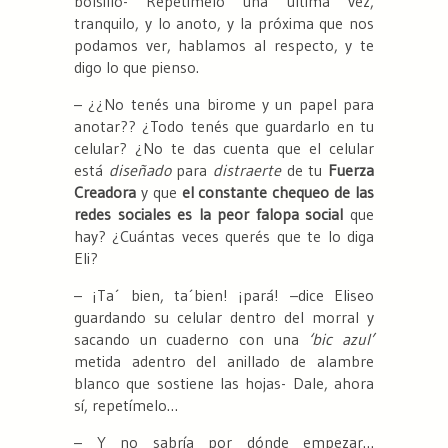
bolsillo- Repetímelo una última vez,
tranquilo, y lo anoto, y la próxima que nos
podamos ver, hablamos al respecto, y te
digo lo que pienso.
– ¿¿No tenés una birome y un papel para
anotar?? ¿Todo tenés que guardarlo en tu
celular? ¿No te das cuenta que el celular
está
diseñado
para
distraerte
de tu
Fuerza
Creadora
y que
el constante chequeo de las
redes sociales es la peor falopa social
que
hay? ¿Cuántas veces querés que te lo diga
Eli?
– ¡Ta´ bien, ta´bien! ¡pará! –dice Eliseo
guardando su celular dentro del morral y
sacando un cuaderno con una
‘bic azul’
metida adentro del anillado de alambre
blanco que sostiene las hojas- Dale, ahora
sí, repetímelo…
– Y no sabría por dónde empezar…