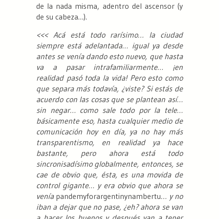
de la nada misma, adentro del ascensor (y
de su cabeza…).
<<<
Acá está todo rarísimo… la ciudad
siempre está adelantada… igual ya desde
antes se venía dando esto nuevo, que hasta
va a pasar intrafamiliarmente… ¡en
realidad pasó toda la vida! Pero esto como
que separa más todavía, ¿viste? Si estás de
acuerdo con las cosas que se plantean así…
sin negar… como sale todo por la tele…
básicamente eso, hasta cualquier medio de
comunicación hoy en día, ya no hay más
transparentismo, en realidad ya hace
bastante, pero ahora está todo
sincronisadísimo globalmente, entonces, se
cae de obvio que, ésta, es una movida de
control gigante… y era obvio que ahora se
venía
pandemyforargentinynambertu
… y no
iban a dejar que no pase, ¿eh? ahora se van
a hacer los buenos y después van a tener