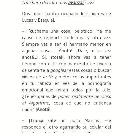
trinchera decidiremos
avanzar
?
>>>
Dos tipos habían ocupado los lugares de
Lucas y Ezequiel.
– ¡’cucháme una cosa, pelotudo! Ya me
cansé de repetirte Todo una y otra vez.
Siempre vas a ser el hermano menor en
algunas cosas. ¡Anotá! ¡Dale, esta vez
anotá…! Si, ¡total!, ahora vas a tener
tiempo con este confinamiento de mierda
de sentarte a
googlear
estas cosas o buscar
videos de
iu-tú
y meter cosas importantes
en tu cabeza en vez de la pornografía
emocional que miran todos por la tele.
¿Tenés ganas de
poner realmente nervioso
al Algoritmo
, cosa de que no entienda
nada?
¡Anotá!
– ¡Tranquilizáte un poco Marcos! –le
responde el otro agarrando su celular del