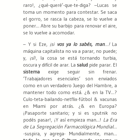
raro!, ¿qué-queré’-que-te-diga? –Lucas se
toma un momento para contestar. Se saca
el gorro, se rasca la cabeza, se lo vuelve a
poner… Abre su barbijo para renovar el aire,
se lo vuelve a acomodar.
– Y si Eze,
¡si
vos ya lo sabés, man
…!
La
máquina capitalista no va a parar, no puede;
y, ¡sí!, la cosa se está tornando turbia,
oscura y difícil de arar. La
salud
pide parar. El
sistema
exige seguir sin frenar.
‘Trabajadores esenciales’ son enviados
como en un verdadero Juego del Hambre, a
mantener todo como está. ¿& en la TV…?
Culo-teta-bailando-netflix-fútbol & vacunas
en Miami por atrás. ¿& en Europa?
¡Pasaporte sanitario; y si es sputnik no
podés pasar!, ¡Y así empieza man…!
La Era
de La Segregación Farmacológica Mundial
…
-suspira, y agrega- Mundialmente, man…