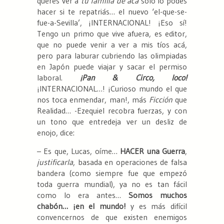
querés ver a
tu familia de acá
solo lo podés
hacer si te repatriás… el nuevo ‘el-que-se-
fue-a-Sevilla’, ¡INTERNACIONAL! ¡Eso sí!
Tengo un primo que vive afuera, es editor,
que no puede venir a ver a mis tíos acá,
pero para laburar cubriendo las olimpiadas
en Japón puede viajar y sacar el permiso
laboral.
¡Pan & Circo, loco!
¡INTERNACIONAL…! ¡Curioso mundo el que
nos toca enmendar, man!, más
Ficción
que
Realidad… -Ezequiel recobra fuerzas, y con
un tono que entredeja ver un desliz de
enojo, dice:
– Es que, Lucas, oíme…
HACER una Guerra
,
justificarla
, basada en operaciones de falsa
bandera (como siempre fue que empezó
toda guerra mundial), ya no es tan fácil
como lo era antes…
Somos muchos
chabón… ¡en el mundo!
y es más difícil
convencernos de que existen enemigos