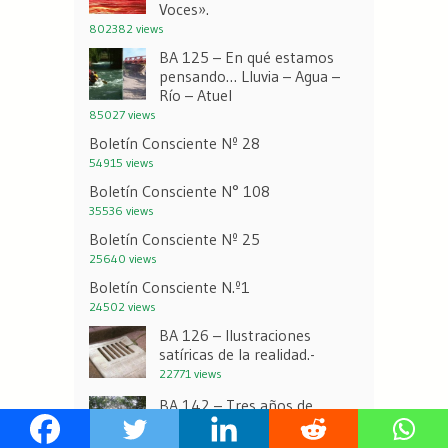
Voces».
802382 views
BA 125 – En qué estamos
pensando… Lluvia – Agua –
Río – Atuel
85027 views
Boletín Consciente Nº 28
54915 views
Boletín Consciente N° 108
35536 views
Boletín Consciente Nº 25
25640 views
Boletín Consciente N.º1
24502 views
BA 126 – Ilustraciones
satíricas de la realidad.-
22771 views
BA 142 – Tres años de
Ploffitud.
21429 views