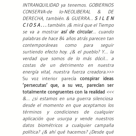
INTRANQUILIDAD ya tenemos. GOBIERNOS
CONSERVA-de lo-NEOLIBERAL & DE
DERECHA, también. & GUERRA…
S I L E N
C I O S A . . .
también. ¡& mirá que el Tiempo
se va a mostrar
así de circular
… cuando
palabras de hace 84 años atrás parecen tan
contemporáneas como para seguir
surtiendo efecto hoy. ¿& el pueblo? Y… la
verdad que somos de lo más dócil… a
costas de un detrimento en nuestra
energía vital, nuestra fuerza creadora.
>>>
Su voz interior parecía
conspirar ideas
‘persecutas’ que, a su vez, parecían ser
totalmente congruentes con la realidad
<<<
&… ¿si estamos en una guerra silenciosa
desde el momento en que aceptamos los
términos y condiciones de cualquier
aplicación que usurpa y vende nuestros
datos biométricos a cualquier campaña
política? ¿& ahí qué hacemos? ¿Desde qué