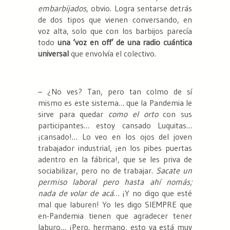
embarbijados
, obvio. Logra sentarse detrás
de dos tipos que vienen conversando, en
voz alta, solo que con los barbijos parecía
todo
una ‘voz en off’ de una radio cuántica
universal
que envolvía el colectivo.
– ¿No ves? Tan, pero tan colmo de sí
mismo es este sistema… que la Pandemia le
sirve para quedar
como el orto
con sus
participantes… estoy cansado Luquitas…
¡cansado!… Lo veo en los ojos del joven
trabajador industrial, ¡en los pibes puertas
adentro en la fábrica!, que se les priva de
sociabilizar, pero no de trabajar.
Sacate un
permiso laboral pero hasta ahí nomás;
nada de volar de acá…
¡Y no digo que esté
mal que laburen! Yo les digo SIEMPRE que
en-Pandemia tienen que agradecer tener
laburo… ¡Pero, hermano, esto ya está muy