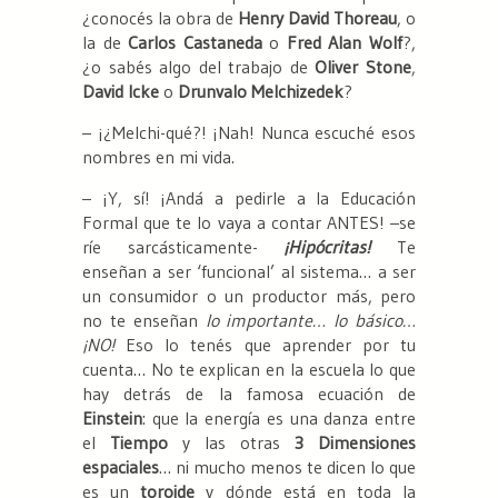
¿conocés la obra de
Henry David Thoreau
, o
la de
Carlos Castaneda
o
Fred Alan Wolf
?,
¿o sabés algo del trabajo de
Oliver Stone
,
David Icke
o
Drunvalo Melchizedek
?
– ¡¿Melchi-qué?! ¡Nah! Nunca escuché esos
nombres en mi vida.
– ¡Y, sí! ¡Andá a pedirle a la Educación
Formal que te lo vaya a contar ANTES! –se
ríe sarcásticamente-
¡Hipócritas!
Te
enseñan a ser ‘funcional’ al sistema… a ser
un consumidor o un productor más, pero
no te enseñan
lo importante… lo básico…
¡NO!
Eso lo tenés que aprender por tu
cuenta… No te explican en la escuela lo que
hay detrás de la famosa ecuación de
Einstein
: que la energía es una danza entre
el
Tiempo
y las otras
3 Dimensiones
espaciales
… ni mucho menos te dicen lo que
es un
toroide
y dónde está en toda la