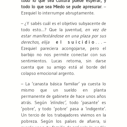
todo lo que sea Cultura puede esperar, y
todo lo que sea Miedo se pude apresurar
. –
Ezequiel lo interrumpe abruptamente.
– ¿Y sabés cuál es el objetivo subyacente de
todo esto…? Que la juventud,
en vez de
estar manifestándose en una plaza por sus
derechos, elija
e l s u i c i d i o
. . . –
Ezequiel pareciera acongojarse, pero el
barbijo no nos permite conectar con sus
sentimientos. Lucas retoma, sin darse
cuenta que su amigo está al borde del
colapso emocional argento.
– La ‘canasta básica familiar’ ya cuesta lo
mismo que un sueldo en planta
permanente de gabinete de hace unos años
atrás. Según
‘elindec’
, todo ‘pasante’ es
‘pobre’, y todo ‘pobre’ pasa a ‘indigente’.
Un tercio de los trabajadores vivimos en la
pobreza. Según los países de afuera, si