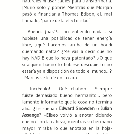
naturales ni usar cables para transformarla.
¡Murió sólo y pobre! Mientras que Morgan
pasó a financiar a Thomas Edison, el, mal
llamado, ‘padre de la electricidad’
– Bueno, ¡pará!… no entiendo nada… si
hubiese una posibilidad de tener energía
libre, ¿qué hacemos arriba de un bondi
quemando nafta? ¿Me vas a decir que no
hay NADIE que lo haya patentado? ¿O que
si alguien bueno lo hubiese descubierto no
estaría ya a disposición de todo el mundo…?
–Marcos se le ríe en la cara.
– ¡Incrédulo!… ¡Qué chabón…! Siempre
fuiste demasiado bueno hermanito… pero
lamento informarte que la cosa no termina
ahí… ¿Te suenan
Edward Snowden
o
Julian
Assange
? –Eliseo volvió a anotar diciendo
que no con la cabeza, mientras su hermano
mayor miraba lo que anotaba en la hoja-