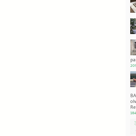
pa
209
BA
ol
Re
184