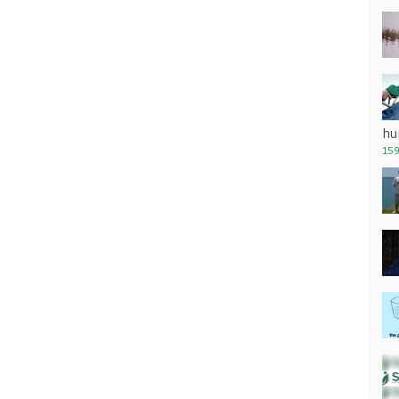
hu
159