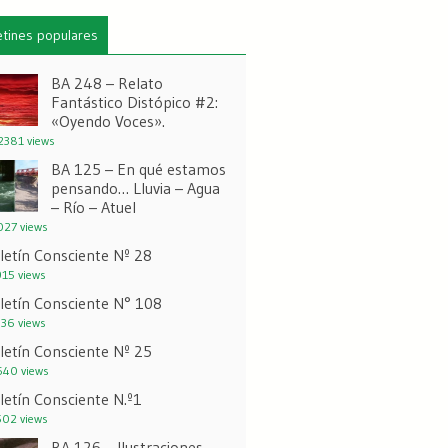
etines populares
BA 248 – Relato
Fantástico Distópico #2:
«Oyendo Voces».
381 views
BA 125 – En qué estamos
pensando… Lluvia – Agua
– Río – Atuel
27 views
letín Consciente Nº 28
15 views
letín Consciente N° 108
36 views
letín Consciente Nº 25
40 views
letín Consciente N.º1
02 views
BA 126 – Ilustraciones