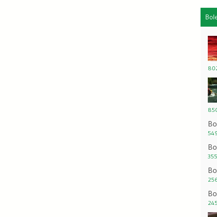
Bol
802
850
Bo
549
Bo
355
Bo
256
Bo
245