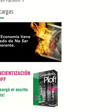
f en Patreon
! ✓
cargas