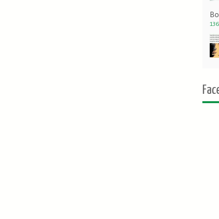
Bo
136
Fac