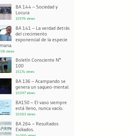
BA 144 – Sociedad y
Locura
15976 views
BA 141 – La verdad detrás
del crecimiento
exponencial de la especie
mana.
08 views
Boletín Consciente N°
100
15174 views
BA 136 – Acampando se
genera un saqueo-mental.
15097 views
BA150 – El vaso siempre
está lleno, nunca vacío.
15063 views
BA 264 – Resultados
Exiliados.
14066 views