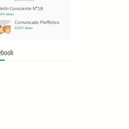
letín Consciente N°18
80 views
Comunicado Ploffístico
13307 views
ebook