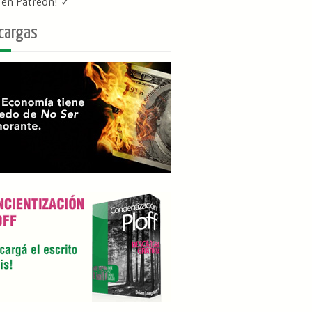
f en Patreon
! ✓
cargas