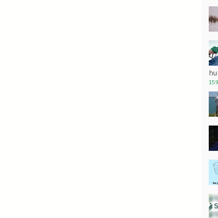
hu
159