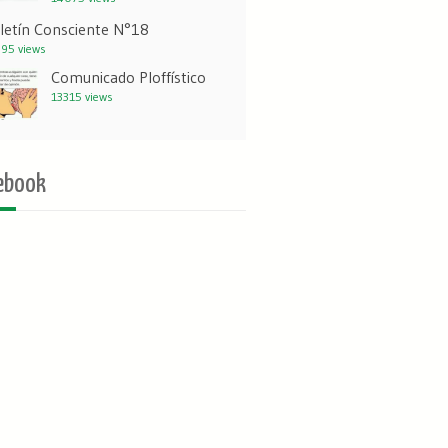
letín Consciente N°18
95 views
Comunicado Ploffístico
13315 views
ebook