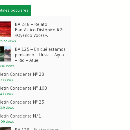
etines populares
BA 248 – Relato
Fantástico Distópico #2:
«Oyendo Voces».
572 views
BA 125 – En qué estamos
pensando… Lluvia – Agua
– Río – Atuel
36 views
letín Consciente Nº 28
31 views
letín Consciente N° 108
41 views
letín Consciente Nº 25
49 views
letín Consciente N.º1
09 views
BA 126 – Ilustraciones