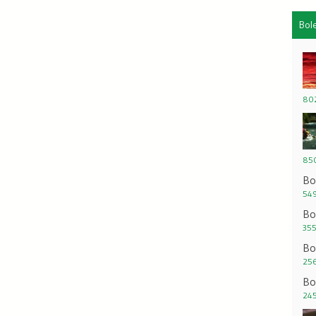
Bol
802
850
Bo
549
Bo
355
Bo
256
Bo
245