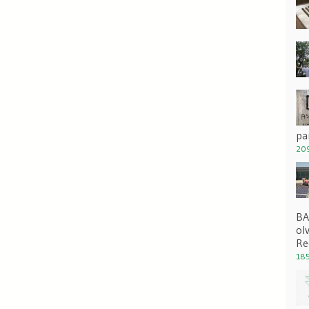
pa
209
BA
ol
Re
185