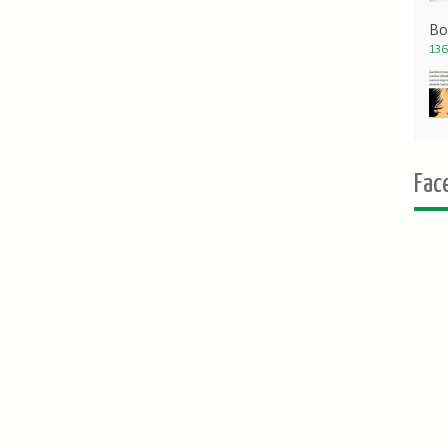
Bo
136
Fac