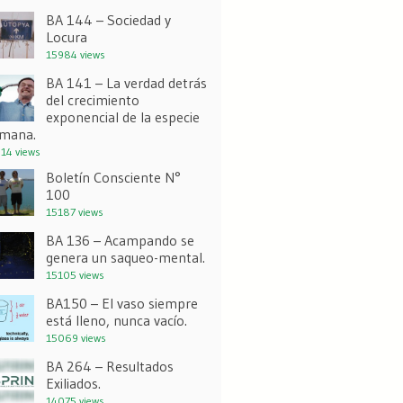
BA 144 – Sociedad y
Locura
15984 views
BA 141 – La verdad detrás
del crecimiento
exponencial de la especie
mana.
14 views
Boletín Consciente N°
100
15187 views
BA 136 – Acampando se
genera un saqueo-mental.
15105 views
BA150 – El vaso siempre
está lleno, nunca vacío.
15069 views
BA 264 – Resultados
Exiliados.
14075 views