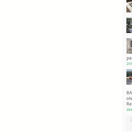
pa
209
BA
ol
Re
184