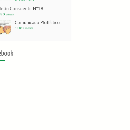
letín Consciente N°18
80 views
Comunicado Ploffístico
13309 views
ebook