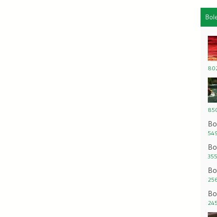
Bol
802
850
Bo
549
Bo
355
Bo
256
Bo
245