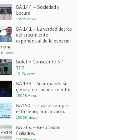
BA 144 – Sociedad y
Locura
15979 views
BA 141 – La verdad detrás
del crecimiento
exponencial de la especie
mana.
10 views
Boletín Consciente N°
100
15174 views
BA 136 – Acampando se
genera un saqueo-mental.
15098 views
BA150 – El vaso siempre
está lleno, nunca vacío.
15066 views
BA 264 – Resultados
Exiliados.
14069 views