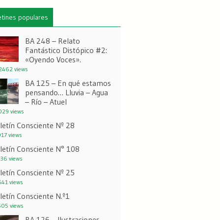
etines populares
BA 248 – Relato
Fantástico Distópico #2:
«Oyendo Voces».
462 views
BA 125 – En qué estamos
pensando… Lluvia – Agua
– Río – Atuel
29 views
letín Consciente Nº 28
17 views
letín Consciente N° 108
36 views
letín Consciente Nº 25
41 views
letín Consciente N.º1
05 views
BA 126 – Ilustraciones