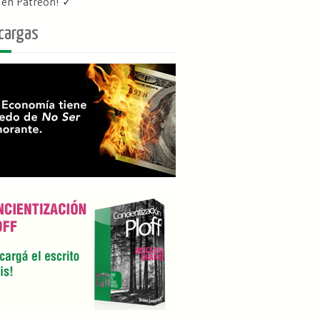
f en Patreon
! ✓
cargas