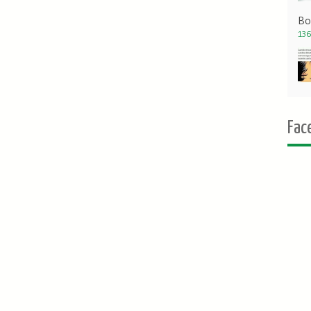
Bo
136
Fac