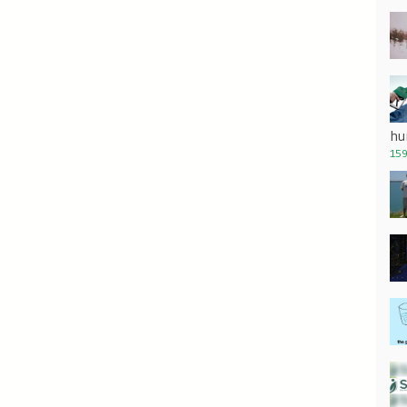
hu
159