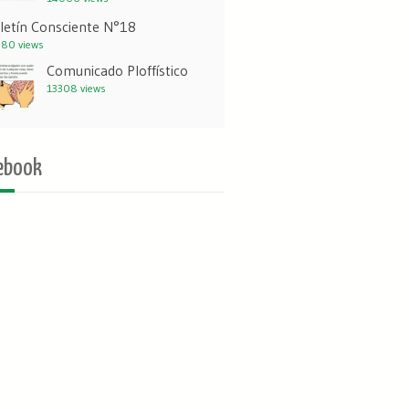
letín Consciente N°18
80 views
Comunicado Ploffístico
13308 views
ebook