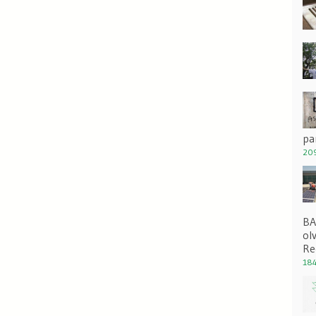
pa
209
BA
ol
Re
184