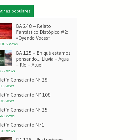
etines populares
BA 248 – Relato
Fantástico Distópico #2:
«Oyendo Voces».
386 views
BA 125 – En qué estamos
pensando… Lluvia – Agua
– Río – Atuel
27 views
letín Consciente Nº 28
15 views
letín Consciente N° 108
36 views
letín Consciente Nº 25
41 views
letín Consciente N.º1
02 views
BA 126 – Ilustraciones