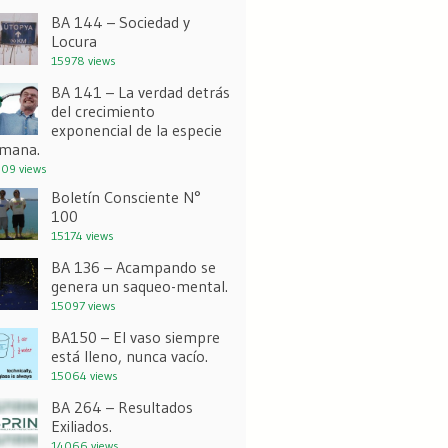
BA 144 – Sociedad y
Locura
15978 views
BA 141 – La verdad detrás
del crecimiento
exponencial de la especie
mana.
09 views
Boletín Consciente N°
100
15174 views
BA 136 – Acampando se
genera un saqueo-mental.
15097 views
BA150 – El vaso siempre
está lleno, nunca vacío.
15064 views
BA 264 – Resultados
Exiliados.
14066 views