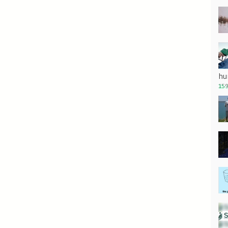
hu
159