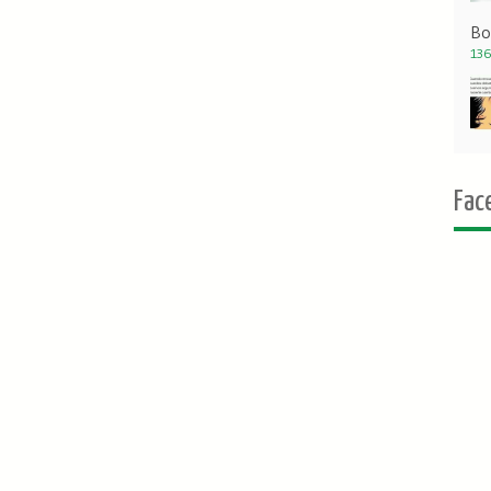
Bo
136
Fac