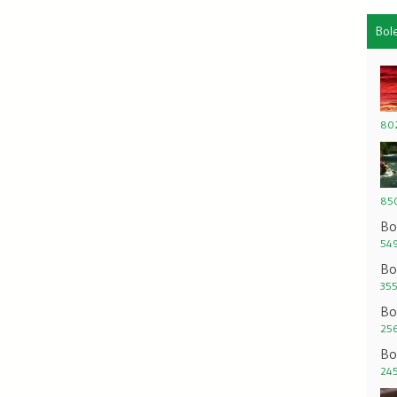
Bol
802
850
Bo
549
Bo
355
Bo
256
Bo
245