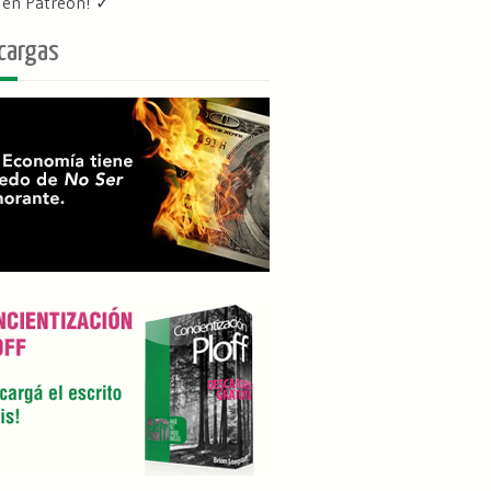
f en Patreon
! ✓
cargas