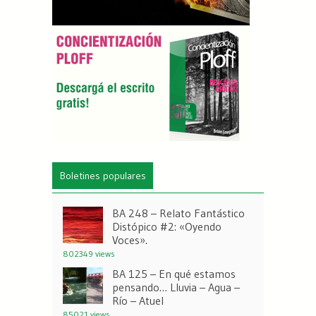
Boletines populares
BA 248 – Relato Fantástico
Distópico #2: «Oyendo
Voces».
802349 views
BA 125 – En qué estamos
pensando… Lluvia – Agua –
Río – Atuel
85021 views