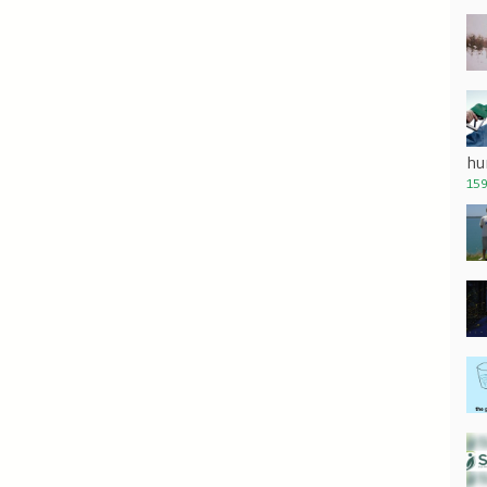
hu
159