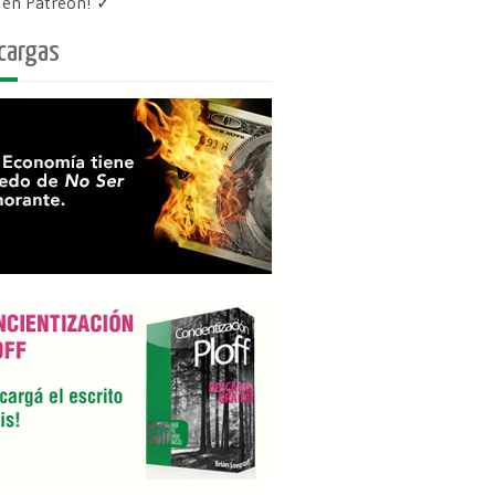
f en Patreon
! ✓
cargas