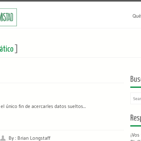
Qué
ático
]
Bus
único fin de acercarles datos sueltos...
Resp
¡Vos
By : Brian Longstaff