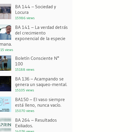
BA 144 – Sociedad y
Locura
15986 views
BA 141 – La verdad detrás
del crecimiento
exponencial de la especie
mana.
15 views
Boletín Consciente N°
100
15188 views
BA 136 – Acampando se
genera un saqueo-mental.
15105 views
BA150 – El vaso siempre
está lleno, nunca vacío.
15070 views
BA 264 – Resultados
Exiliados.
14076 views