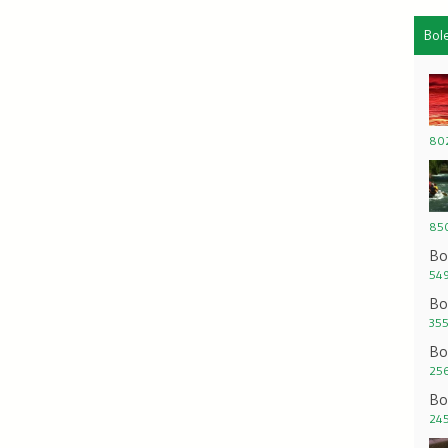
Bol
802
850
Bo
549
Bo
355
Bo
256
Bo
245