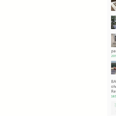
pa
209
BA
ol
Re
185