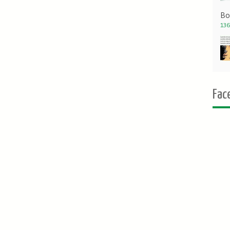
Bo
136
Fac