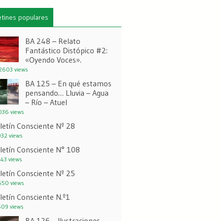
etines populares
BA 248 – Relato
Fantástico Distópico #2:
«Oyendo Voces».
603 views
BA 125 – En qué estamos
pensando… Lluvia – Agua
– Río – Atuel
36 views
letín Consciente Nº 28
32 views
letín Consciente N° 108
43 views
letín Consciente Nº 25
50 views
letín Consciente N.º1
09 views
BA 126 – Ilustraciones