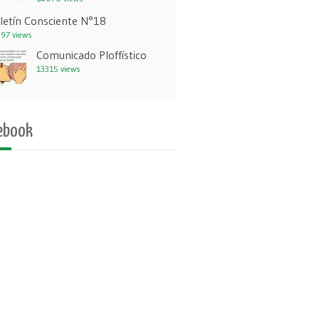
letín Consciente N°18
97 views
Comunicado Ploffístico
13315 views
ebook