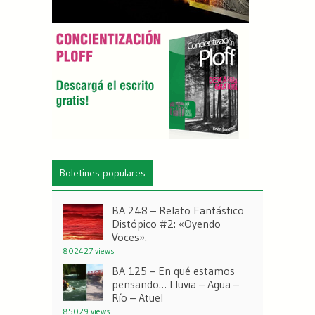
Boletines populares
BA 248 – Relato Fantástico
Distópico #2: «Oyendo
Voces».
802427 views
BA 125 – En qué estamos
pensando… Lluvia – Agua –
Río – Atuel
85029 views