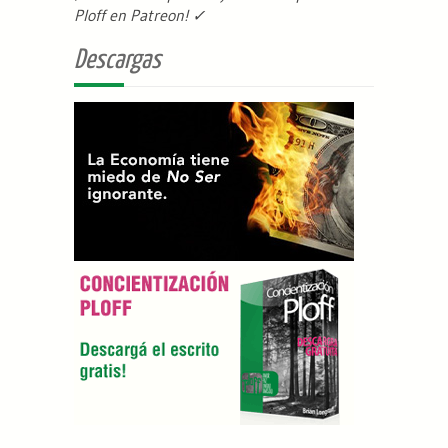
Ploff en Patreon
! ✓
Descargas