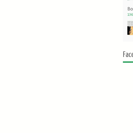
Bo
136
Fac