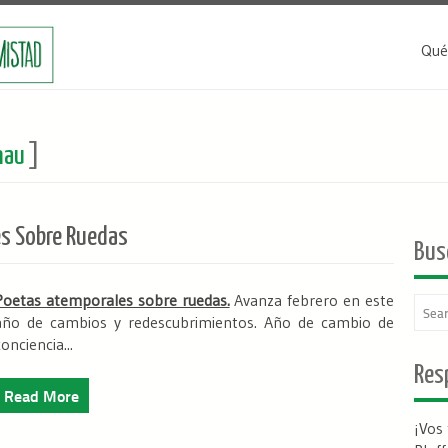
Qué
nau
]
s Sobre Ruedas
Bus
Poetas atemporales sobre ruedas.
Avanza febrero en este
año de cambios y redescubrimientos. Año de cambio de
conciencia...
Resp
Read More
¡Vos