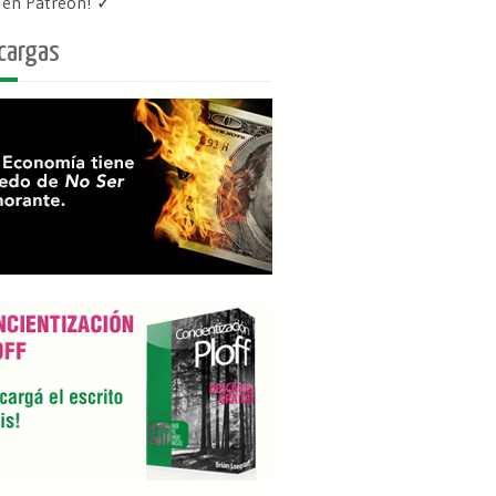
f en Patreon
! ✓
cargas