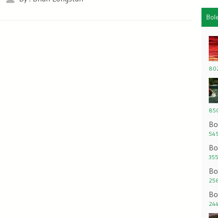
Bol
802
850
Bo
549
Bo
355
Bo
256
Bo
244