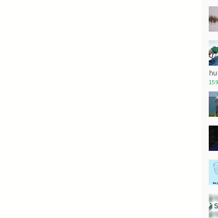
hu
159