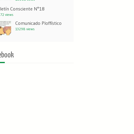
letín Consciente N°18
72 views
Comunicado Ploffístico
13298 views
ebook