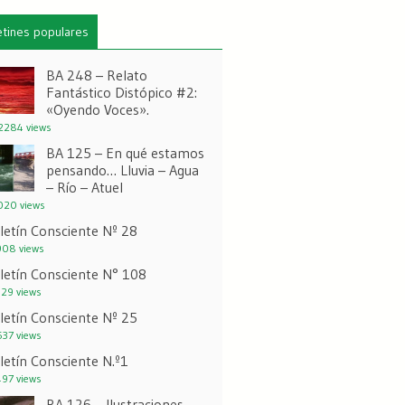
etines populares
BA 248 – Relato
Fantástico Distópico #2:
«Oyendo Voces».
284 views
BA 125 – En qué estamos
pensando… Lluvia – Agua
– Río – Atuel
20 views
letín Consciente Nº 28
08 views
letín Consciente N° 108
29 views
letín Consciente Nº 25
37 views
letín Consciente N.º1
97 views
BA 126 – Ilustraciones