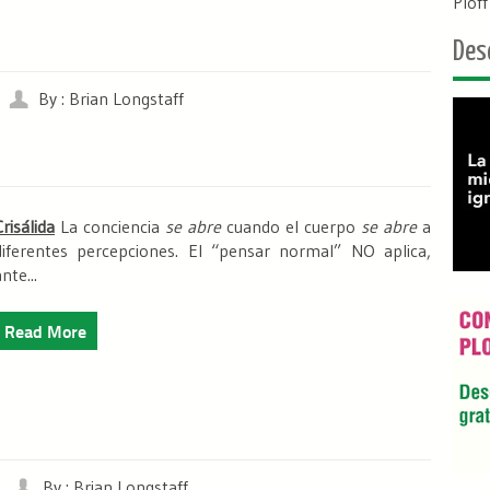
Plof
Des
By : Brian Longstaff
Crisálida
La conciencia
se abre
cuando el cuerpo
se abre
a
diferentes percepciones. El “pensar normal” NO aplica,
nte...
Read More
By : Brian Longstaff