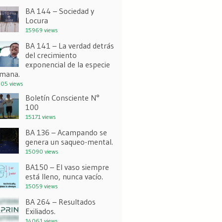
BA 144 – Sociedad y
Locura
15969 views
BA 141 – La verdad detrás
del crecimiento
exponencial de la especie
mana.
05 views
Boletín Consciente N°
100
15171 views
BA 136 – Acampando se
genera un saqueo-mental.
15090 views
BA150 – El vaso siempre
está lleno, nunca vacío.
15059 views
BA 264 – Resultados
Exiliados.
14061 views