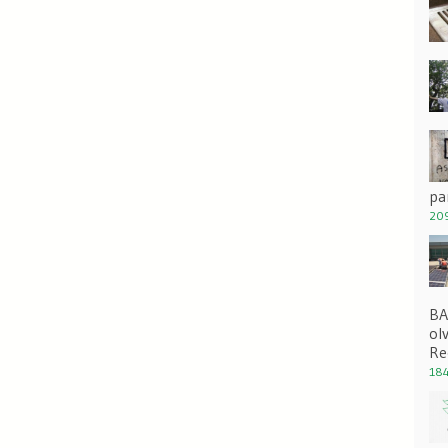
pa
209
BA
ol
Re
184