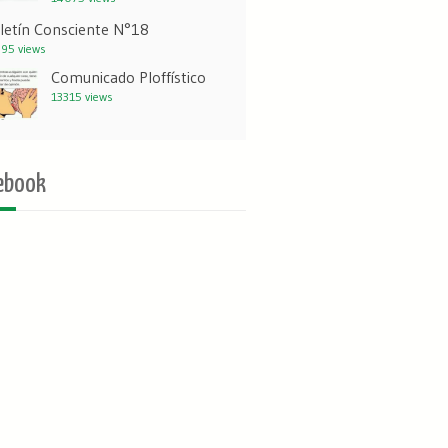
letín Consciente N°18
95 views
Comunicado Ploffístico
13315 views
ebook