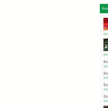
Bol
802
850
Bo
549
Bo
355
Bo
256
Bo
245