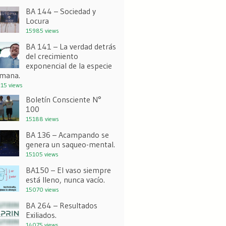
BA 144 – Sociedad y
Locura
15985 views
BA 141 – La verdad detrás
del crecimiento
exponencial de la especie
mana.
15 views
Boletín Consciente N°
100
15188 views
BA 136 – Acampando se
genera un saqueo-mental.
15105 views
BA150 – El vaso siempre
está lleno, nunca vacío.
15070 views
BA 264 – Resultados
Exiliados.
14075 views