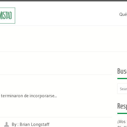
Qué
Bus
 terminaron de incorporarse...
Resp
¡Vos
By : Brian Longstaff