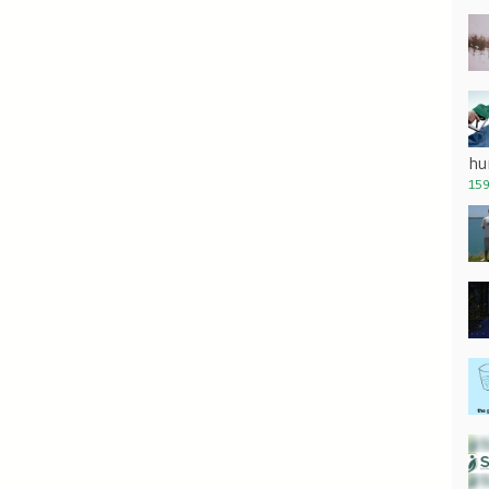
hu
159