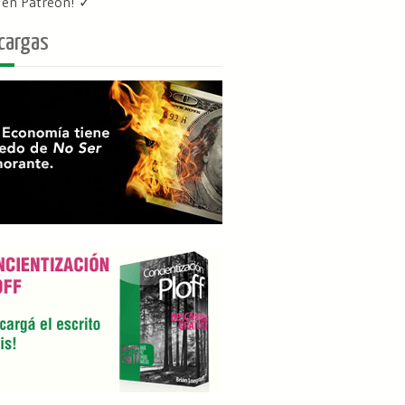
f en Patreon
! ✓
cargas