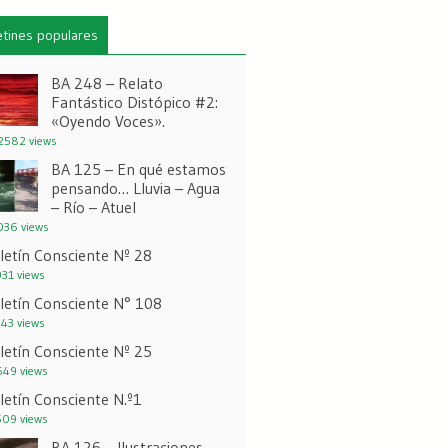
etines populares
BA 248 – Relato
Fantástico Distópico #2:
«Oyendo Voces».
582 views
BA 125 – En qué estamos
pensando… Lluvia – Agua
– Río – Atuel
36 views
letín Consciente Nº 28
31 views
letín Consciente N° 108
43 views
letín Consciente Nº 25
49 views
letín Consciente N.º1
09 views
BA 126 – Ilustraciones