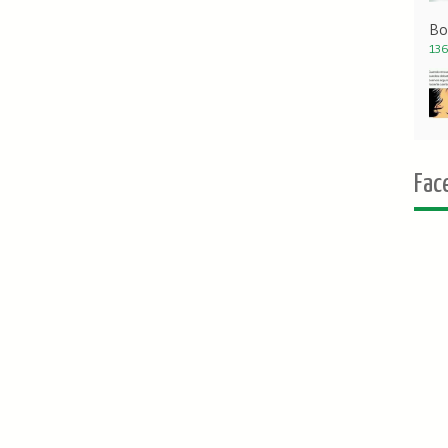
Bo
136
Fac