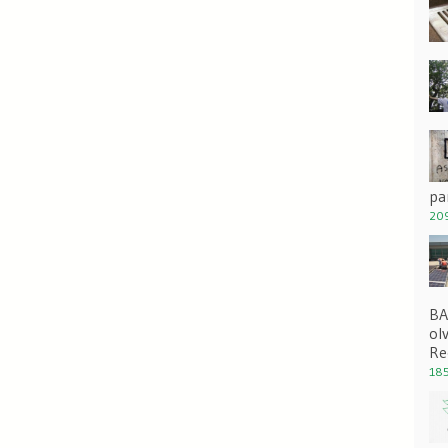
pa
209
BA
ol
Re
185