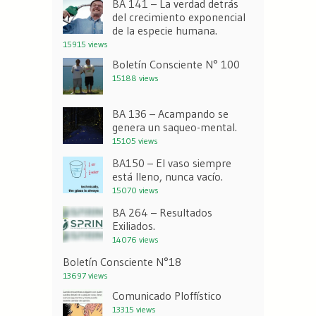
BA 141 – La verdad detrás
del crecimiento exponencial
de la especie humana.
15915 views
Boletín Consciente N° 100
15188 views
BA 136 – Acampando se
genera un saqueo-mental.
15105 views
BA150 – El vaso siempre
está lleno, nunca vacío.
15070 views
BA 264 – Resultados
Exiliados.
14076 views
Boletín Consciente N°18
13697 views
Comunicado Ploffístico
13315 views