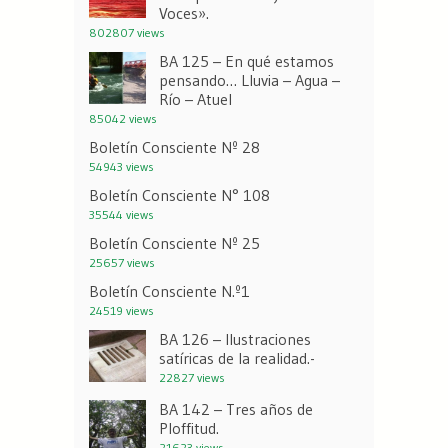
Voces».
802807 views
BA 125 – En qué estamos
pensando… Lluvia – Agua –
Río – Atuel
85042 views
Boletín Consciente Nº 28
54943 views
Boletín Consciente N° 108
35544 views
Boletín Consciente Nº 25
25657 views
Boletín Consciente N.º1
24519 views
BA 126 – Ilustraciones
satíricas de la realidad.-
22827 views
BA 142 – Tres años de
Ploffitud.
21623 views