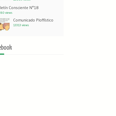
letín Consciente N°18
80 views
Comunicado Ploffístico
13313 views
ebook