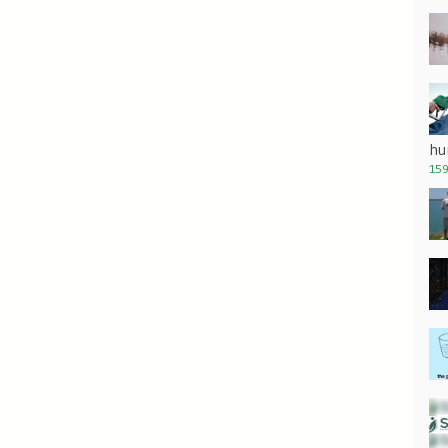
hu
159