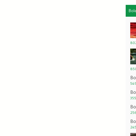
Bol
802
850
Bo
549
Bo
355
Bo
256
Bo
245