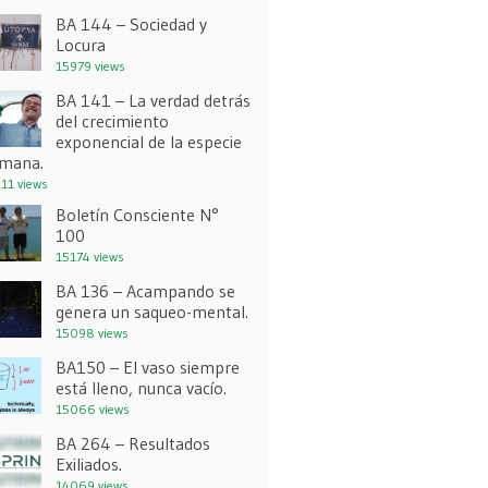
BA 144 – Sociedad y
Locura
15979 views
BA 141 – La verdad detrás
del crecimiento
exponencial de la especie
mana.
11 views
Boletín Consciente N°
100
15174 views
BA 136 – Acampando se
genera un saqueo-mental.
15098 views
BA150 – El vaso siempre
está lleno, nunca vacío.
15066 views
BA 264 – Resultados
Exiliados.
14069 views