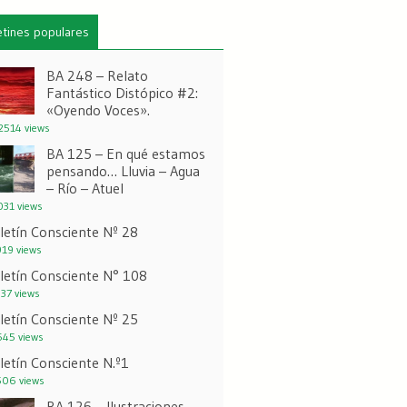
etines populares
BA 248 – Relato
Fantástico Distópico #2:
«Oyendo Voces».
514 views
BA 125 – En qué estamos
pensando… Lluvia – Agua
– Río – Atuel
31 views
letín Consciente Nº 28
19 views
letín Consciente N° 108
37 views
letín Consciente Nº 25
45 views
letín Consciente N.º1
06 views
BA 126 – Ilustraciones