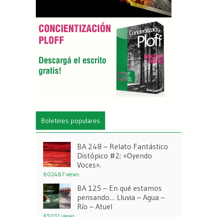
Boletines populares
BA 248 – Relato Fantástico
Distópico #2: «Oyendo
Voces».
802487 views
BA 125 – En qué estamos
pensando… Lluvia – Agua –
Río – Atuel
85031 views