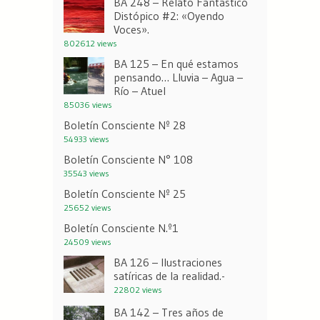
BA 248 – Relato Fantástico
Distópico #2: «Oyendo
Voces».
802612 views
BA 125 – En qué estamos
pensando… Lluvia – Agua –
Río – Atuel
85036 views
Boletín Consciente Nº 28
54933 views
Boletín Consciente N° 108
35543 views
Boletín Consciente Nº 25
25652 views
Boletín Consciente N.º1
24509 views
BA 126 – Ilustraciones
satíricas de la realidad.-
22802 views
BA 142 – Tres años de