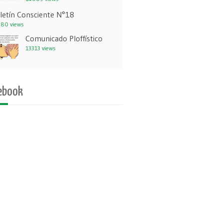
letín Consciente N°18
80 views
Comunicado Ploffístico
13313 views
ebook