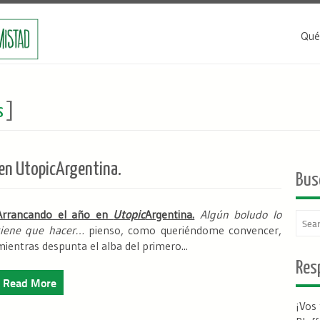
Qué
s
]
en UtopicArgentina.
Bus
Arrancando el año en
Utopic
Argentina.
Algún boludo lo
tiene que hacer…
pienso, como queriéndome convencer,
mientras despunta el alba del primero...
Resp
Read More
¡Vos