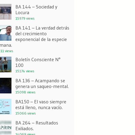
BA 144 – Sociedad y
Locura
15979 views
BA 141 – La verdad detrás
del crecimiento
exponencial de la especie
mana.
11 views
Boletín Consciente N°
100
15174 views
BA 136 – Acampando se
genera un saqueo-mental.
15098 views
BA150 – El vaso siempre
está lleno, nunca vacío.
15066 views
BA 264 – Resultados
Exiliados.
14069 views