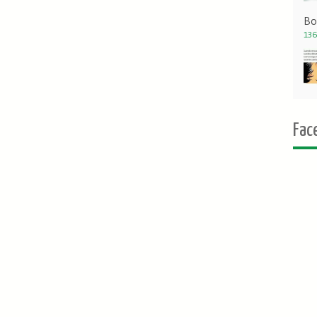
Bo
136
Fac