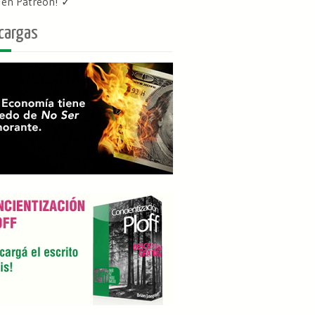
f en Patreon
! ✓
cargas