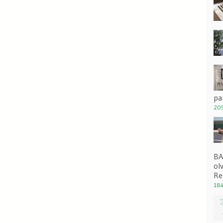
pa
209
BA
ol
Re
184