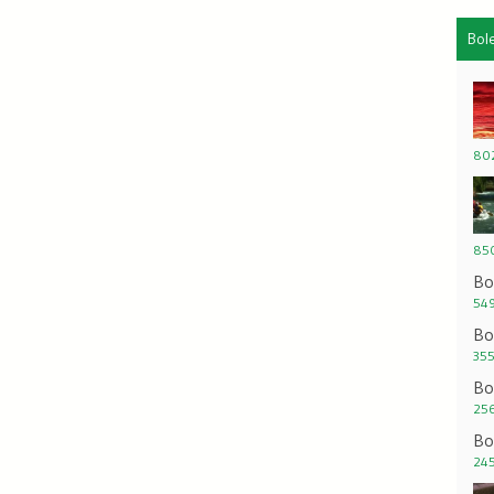
Bol
802
850
Bo
549
Bo
355
Bo
256
Bo
245