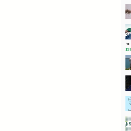
hu
159