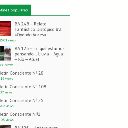
etines populares
BA 248 – Relato
Fantástico Distópico #2:
«Oyendo Voces».
501 views
BA 125 – En qué estamos
pensando… Lluvia – Agua
– Río – Atuel
31 views
letín Consciente Nº 28
19 views
letín Consciente N° 108
37 views
letín Consciente Nº 25
42 views
letín Consciente N.º1
05 views
BA 126 – Ilustraciones