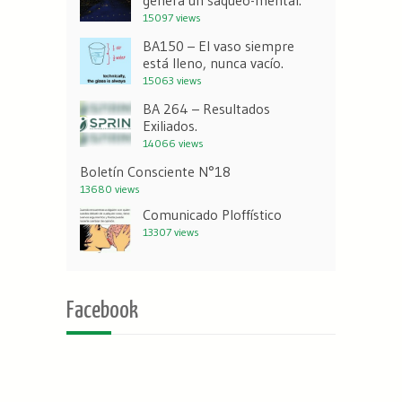
genera un saqueo-mental.
15097 views
BA150 – El vaso siempre
está lleno, nunca vacío.
15063 views
BA 264 – Resultados
Exiliados.
14066 views
Boletín Consciente N°18
13680 views
Comunicado Ploffístico
13307 views
Facebook