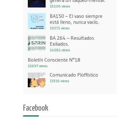
genera un saqueo-mental.
15106 views
BA150 – El vaso siempre
está lleno, nunca vacío.
15071 views
BA 264 – Resultados
Exiliados.
14081 views
Boletín Consciente N°18
13697 views
Comunicado Ploffístico
13316 views
Facebook