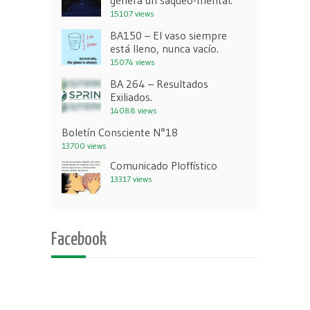
genera un saqueo-mental.
15107 views
BA150 – El vaso siempre
está lleno, nunca vacío.
15074 views
BA 264 – Resultados
Exiliados.
14088 views
Boletín Consciente N°18
13700 views
Comunicado Ploffístico
13317 views
Facebook