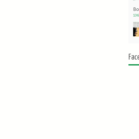
Bo
136
Fac