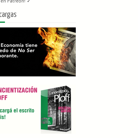
f en Patreon
! ✓
cargas