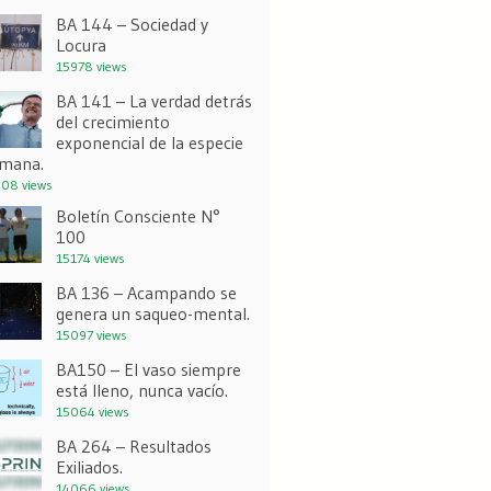
BA 144 – Sociedad y
Locura
15978 views
BA 141 – La verdad detrás
del crecimiento
exponencial de la especie
mana.
08 views
Boletín Consciente N°
100
15174 views
BA 136 – Acampando se
genera un saqueo-mental.
15097 views
BA150 – El vaso siempre
está lleno, nunca vacío.
15064 views
BA 264 – Resultados
Exiliados.
14066 views