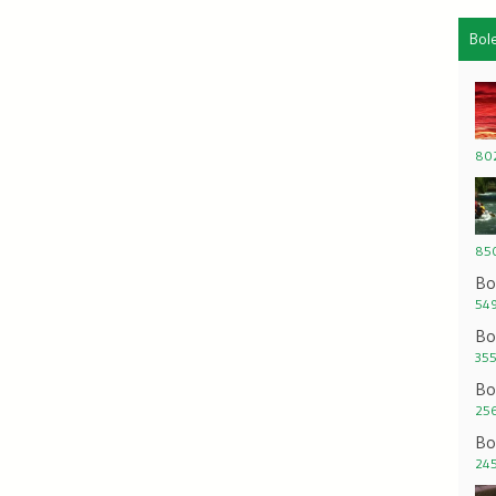
Bol
802
850
Bo
549
Bo
355
Bo
256
Bo
245