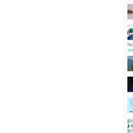
hu
159