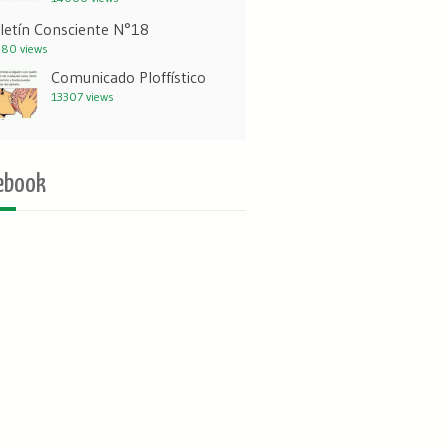
letín Consciente N°18
80 views
Comunicado Ploffístico
13307 views
ebook