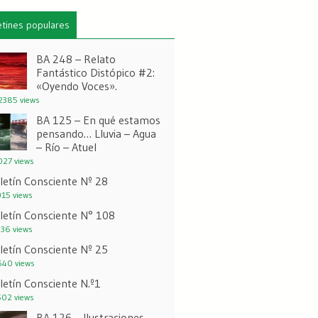
etines populares
BA 248 – Relato
Fantástico Distópico #2:
«Oyendo Voces».
385 views
BA 125 – En qué estamos
pensando… Lluvia – Agua
– Río – Atuel
27 views
letín Consciente Nº 28
15 views
letín Consciente N° 108
36 views
letín Consciente Nº 25
40 views
letín Consciente N.º1
02 views
BA 126 – Ilustraciones