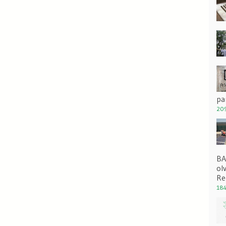
pa
209
BA
ol
Re
184