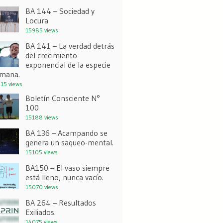
BA 144 – Sociedad y
Locura
15985 views
BA 141 – La verdad detrás
del crecimiento
exponencial de la especie
mana.
15 views
Boletín Consciente N°
100
15188 views
BA 136 – Acampando se
genera un saqueo-mental.
15105 views
BA150 – El vaso siempre
está lleno, nunca vacío.
15070 views
BA 264 – Resultados
Exiliados.
14075 views