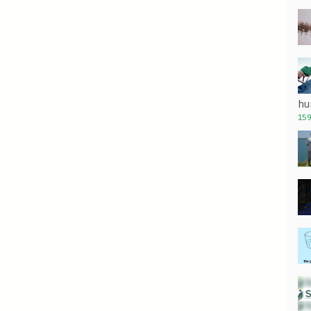
hu
159