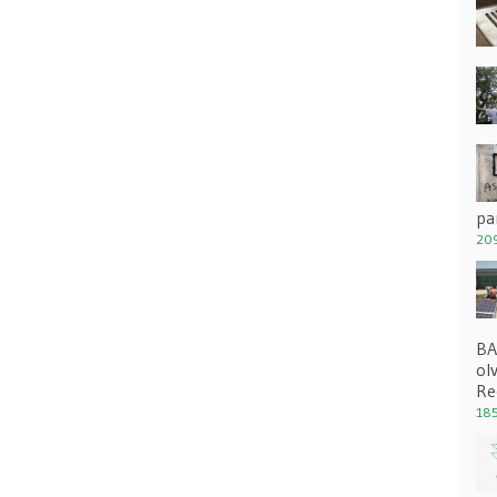
pa
209
BA
ol
Re
185