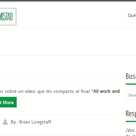
Qué
Bus
 sobre un video que les comparto al final “
All work and
d More
Resp
By : Brian Longstaff
¡Vos