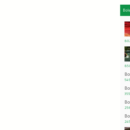
Bol
802
850
Bo
549
Bo
355
Bo
256
Bo
245