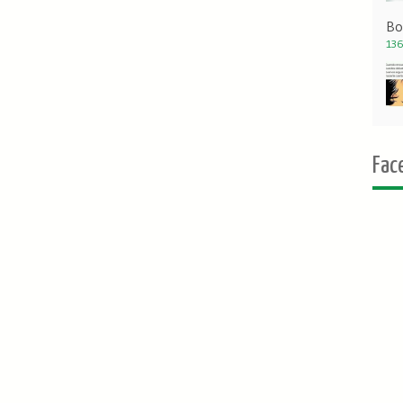
Bo
136
Fac