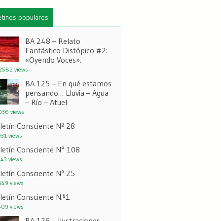
etines populares
BA 248 – Relato
Fantástico Distópico #2:
«Oyendo Voces».
582 views
BA 125 – En qué estamos
pensando… Lluvia – Agua
– Río – Atuel
36 views
letín Consciente Nº 28
31 views
letín Consciente N° 108
43 views
letín Consciente Nº 25
49 views
letín Consciente N.º1
09 views
BA 126 – Ilustraciones