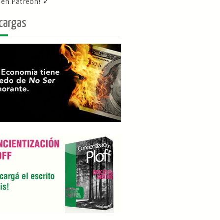
f en Patreon
! ✓
cargas