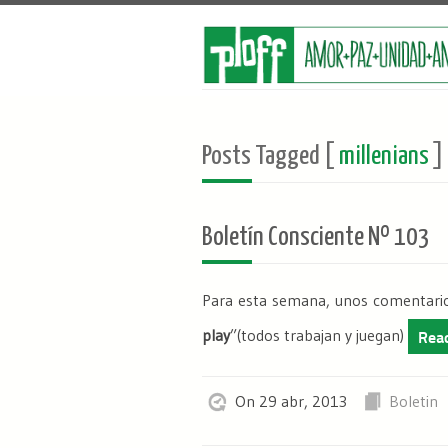
Posts Tagged [
millenians
]
Boletín Consciente Nº 103
Para esta semana, unos comentarios
play
”(
todos trabajan y juegan
)
Rea
On 29 abr, 2013
Boletin