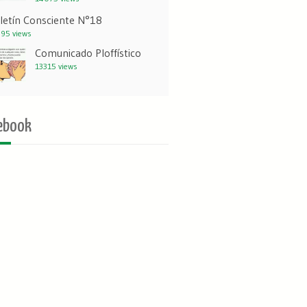
letín Consciente N°18
95 views
Comunicado Ploffístico
13315 views
ebook