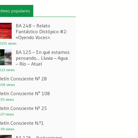
etines populares
BA 248 – Relato
Fantástico Distópico #2:
«Oyendo Voces».
315 views
BA 125 – En qué estamos
pensando… Lluvia – Agua
– Río – Atuel
21 views
letín Consciente Nº 28
08 views
letín Consciente N° 108
30 views
letín Consciente Nº 25
37 views
letín Consciente N.º1
99 views
BA 126 – Ilustraciones