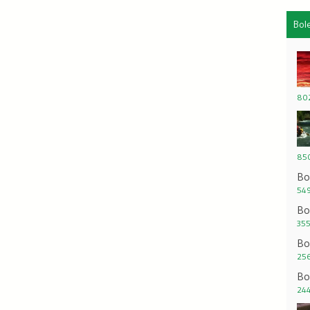
Bol
802
850
Bo
549
Bo
355
Bo
256
Bo
244