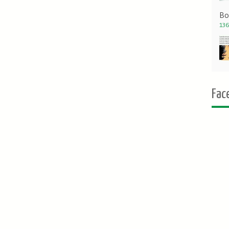
Bo
136
Fac