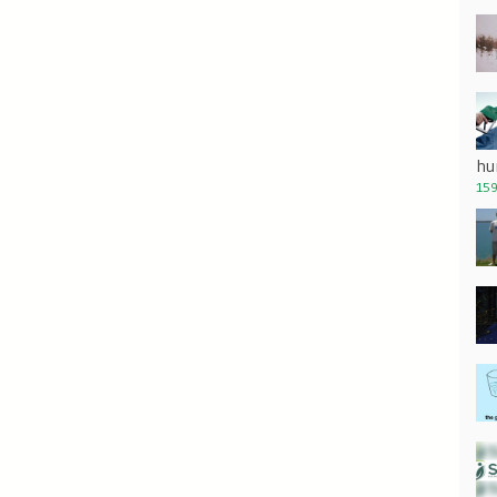
hu
159