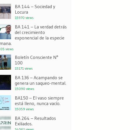
BA 144 – Sociedad y
Locura
15970 views
BA 141 – La verdad detrás
del crecimiento
exponencial de la especie
mana.
05 views
Boletín Consciente N°
100
15171 views
BA 136 – Acampando se
genera un saqueo-mental.
15090 views
BA150 – El vaso siempre
está lleno, nunca vacío.
15059 views
BA 264 – Resultados
Exiliados.
14061 views