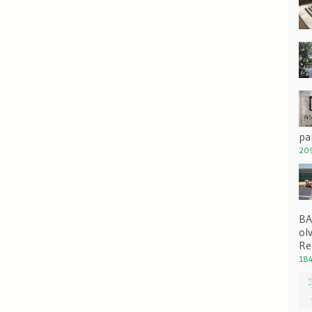
pa
209
BA
ol
Re
184