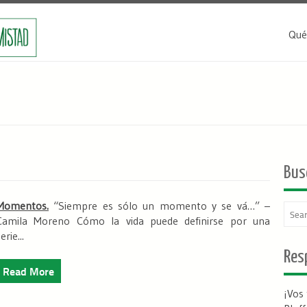
Qué
Bus
Momentos.
“Siempre es sólo un momento y se vá…”
–
Camila Moreno Cómo la vida puede definirse por una
erie...
Resp
Read More
¡Vos