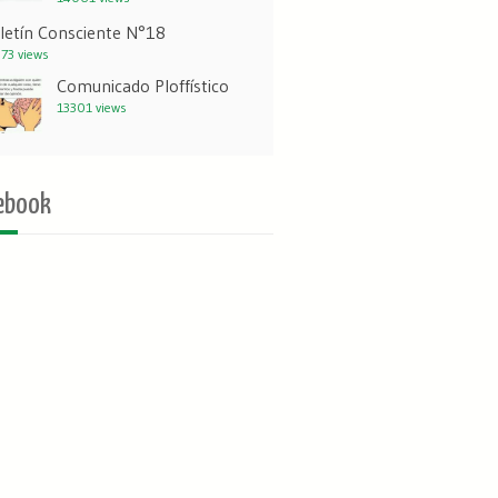
letín Consciente N°18
73 views
Comunicado Ploffístico
13301 views
ebook