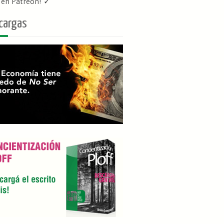
f en Patreon
! ✓
cargas