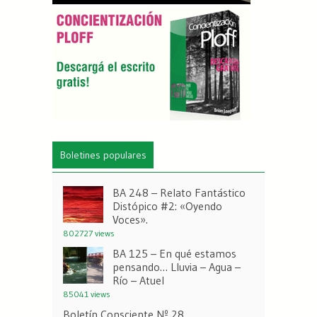
Boletines populares
BA 248 – Relato Fantástico
Distópico #2: «Oyendo
Voces».
802727 views
BA 125 – En qué estamos
pensando… Lluvia – Agua –
Río – Atuel
85041 views
Boletín Consciente Nº 28