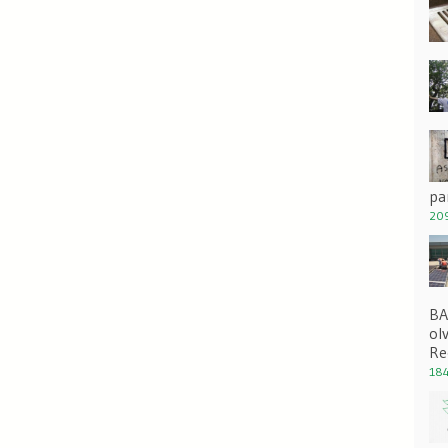
pa
209
BA
ol
Re
184