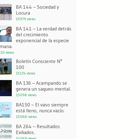
BA 144 – Sociedad y
Locura
15979 views
BA 141 – La verdad detrás
del crecimiento
exponencial de la especie
mana.
10 views
Boletín Consciente N°
100
15174 views
BA 136 – Acampando se
genera un saqueo-mental.
15098 views
BA150 – El vaso siempre
está lleno, nunca vacío.
15066 views
BA 264 – Resultados
Exiliados.
14069 views