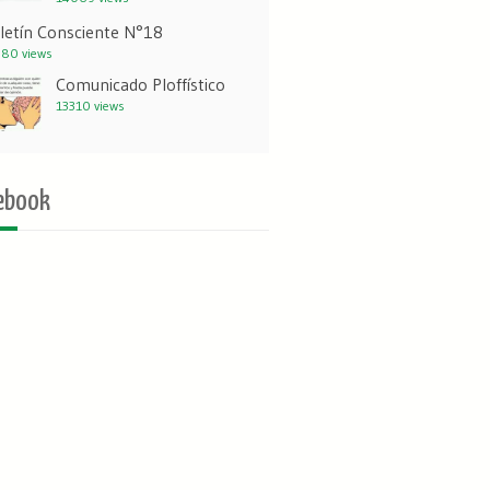
letín Consciente N°18
80 views
Comunicado Ploffístico
13310 views
ebook