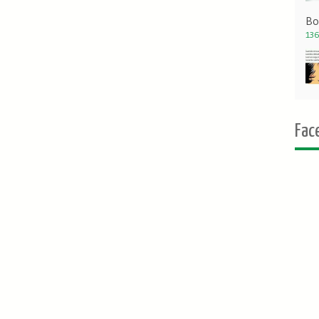
Bo
136
Fac