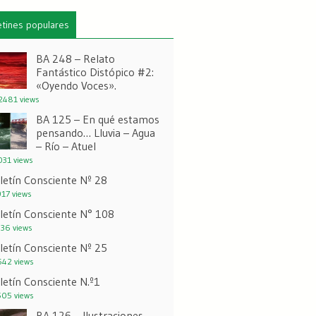
etines populares
BA 248 – Relato
Fantástico Distópico #2:
«Oyendo Voces».
481 views
BA 125 – En qué estamos
pensando… Lluvia – Agua
– Río – Atuel
31 views
letín Consciente Nº 28
17 views
letín Consciente N° 108
36 views
letín Consciente Nº 25
42 views
letín Consciente N.º1
05 views
BA 126 – Ilustraciones