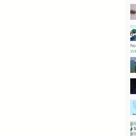
hu
159