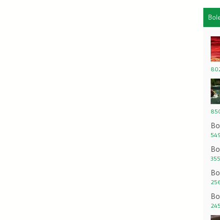
Bol
802
850
Bo
549
Bo
355
Bo
256
Bo
245