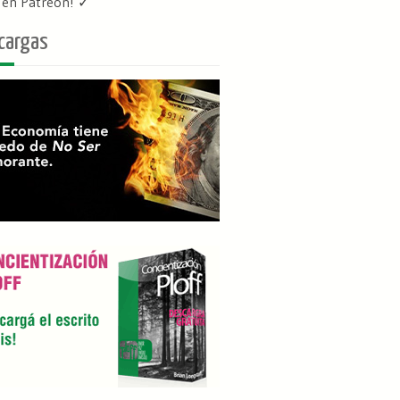
f en Patreon
! ✓
cargas