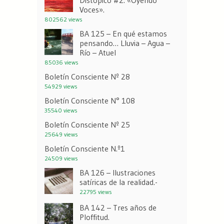
Distópico #2: «Oyendo
Voces».
802562 views
BA 125 – En qué estamos
pensando… Lluvia – Agua –
Río – Atuel
85036 views
Boletín Consciente Nº 28
54929 views
Boletín Consciente N° 108
35540 views
Boletín Consciente Nº 25
25649 views
Boletín Consciente N.º1
24509 views
BA 126 – Ilustraciones
satíricas de la realidad.-
22795 views
BA 142 – Tres años de
Ploffitud.