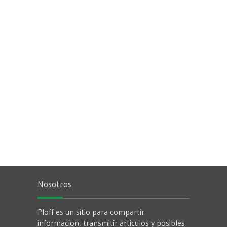
Nosotros
Ploff es un sitio para compartir
informacion, transmitir articulos y posibles