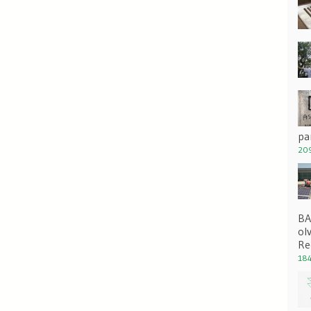
pa
209
BA
ol
Re
184