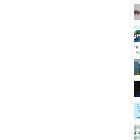
hu
159