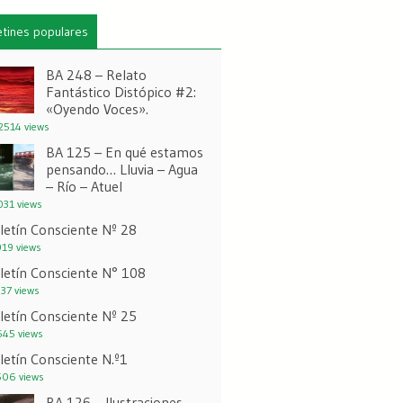
etines populares
BA 248 – Relato
Fantástico Distópico #2:
«Oyendo Voces».
514 views
BA 125 – En qué estamos
pensando… Lluvia – Agua
– Río – Atuel
31 views
letín Consciente Nº 28
19 views
letín Consciente N° 108
37 views
letín Consciente Nº 25
45 views
letín Consciente N.º1
06 views
BA 126 – Ilustraciones