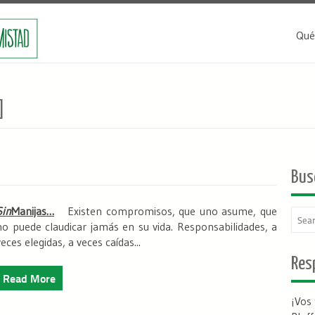
Qué
]
Bus
Sin
Manijas…
Existen compromisos, que uno asume, que
no puede claudicar jamás en su vida. Responsabilidades, a
veces elegidas, a veces caídas...
Resp
Read More
¡Vos