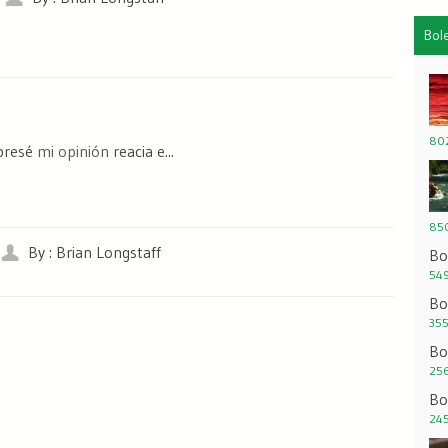
Bol
802
presé
mi opinión
reacia e...
850
By : Brian Longstaff
Bo
549
Bo
355
Bo
256
Bo
245