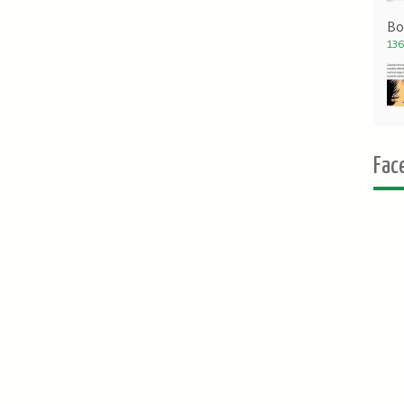
Bo
136
Fac