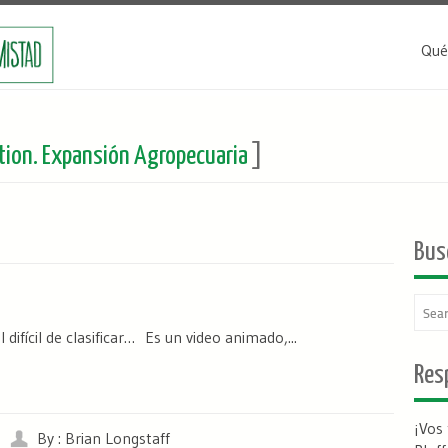
Qué
tion. Expansión Agropecuaria
]
Bus
difícil de clasificar… Es un video animado,...
Resp
¡Vos
By : Brian Longstaff