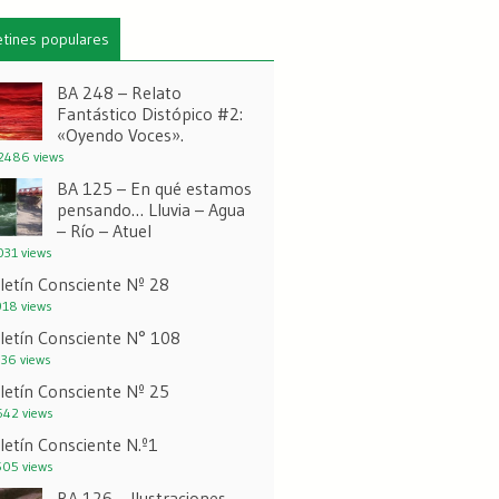
etines populares
BA 248 – Relato
Fantástico Distópico #2:
«Oyendo Voces».
2486 views
BA 125 – En qué estamos
pensando… Lluvia – Agua
– Río – Atuel
31 views
letín Consciente Nº 28
18 views
letín Consciente N° 108
36 views
letín Consciente Nº 25
42 views
letín Consciente N.º1
05 views
BA 126 – Ilustraciones