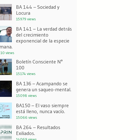
BA 144 – Sociedad y
Locura
15979 views
BA 141 – La verdad detrás
del crecimiento
exponencial de la especie
mana.
10 views
Boletín Consciente N°
100
15174 views
BA 136 – Acampando se
genera un saqueo-mental.
15098 views
BA150 – El vaso siempre
está lleno, nunca vacío.
15066 views
BA 264 – Resultados
Exiliados.
14069 views