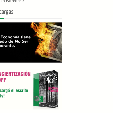
f en Patreon
! ✓
cargas