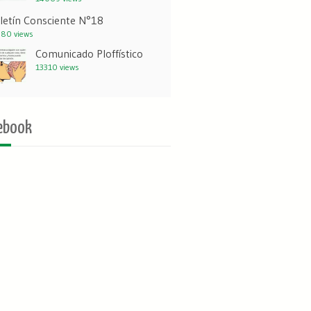
letín Consciente N°18
80 views
Comunicado Ploffístico
13310 views
ebook