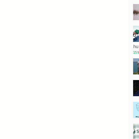
hu
159