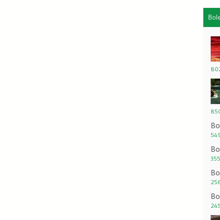
Bol
80
850
Bo
549
Bo
355
Bo
256
Bo
245