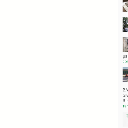
pa
209
BA
ol
Re
184