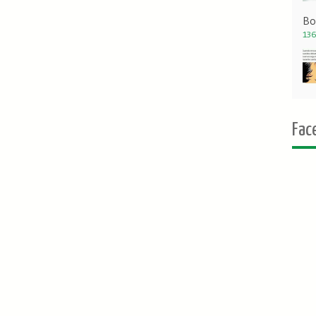
Bo
136
Fac