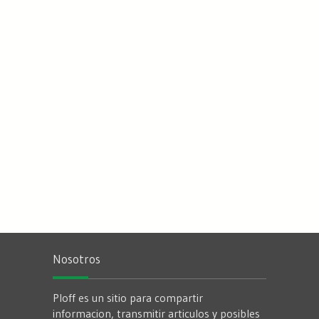
Nosotros
Ploff es un sitio para compartir
informacion, transmitir articulos y posibles