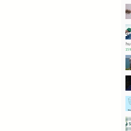
hu
159