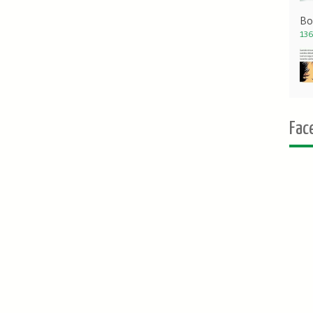
Bo
136
Fac