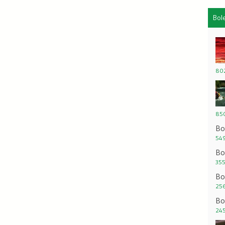
Bol
802
850
Bo
549
Bo
355
Bo
256
Bo
245