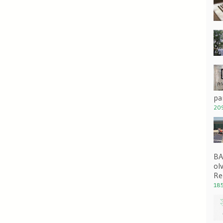
pa
209
BA
ol
Re
185