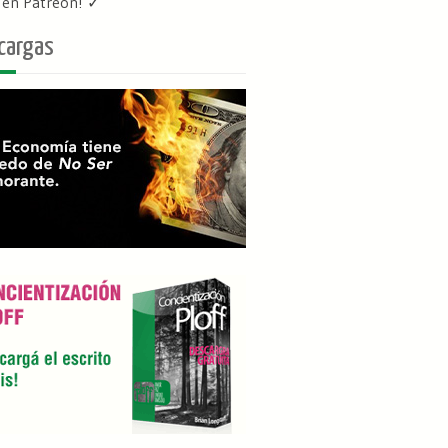
f en Patreon
! ✓
cargas