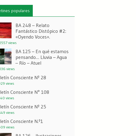
etines populares
BA 248 – Relato
Fantástico Distópico #2:
«Oyendo Voces».
557 views
BA 125 – En qué estamos
pensando… Lluvia – Agua
– Río – Atuel
36 views
letín Consciente Nº 28
29 views
letín Consciente N° 108
40 views
letín Consciente Nº 25
49 views
letín Consciente N.º1
09 views
BA 126 – Ilustraciones