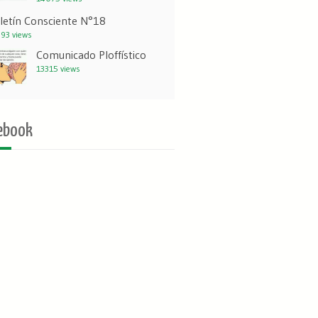
letín Consciente N°18
93 views
Comunicado Ploffístico
13315 views
ebook