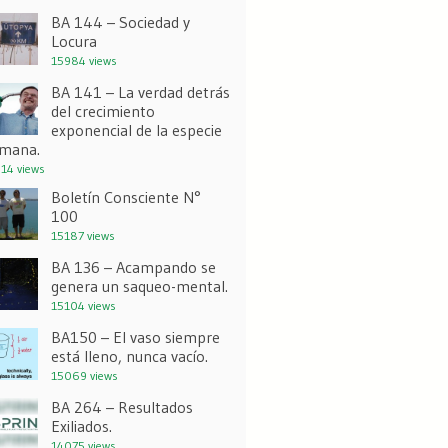
BA 144 – Sociedad y
Locura
15984 views
BA 141 – La verdad detrás
del crecimiento
exponencial de la especie
mana.
14 views
Boletín Consciente N°
100
15187 views
BA 136 – Acampando se
genera un saqueo-mental.
15104 views
BA150 – El vaso siempre
está lleno, nunca vacío.
15069 views
BA 264 – Resultados
Exiliados.
14075 views