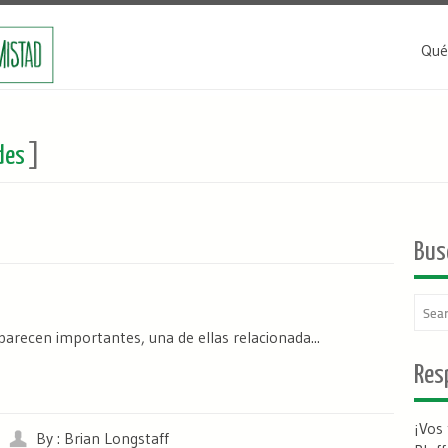
Qué
des
]
Bus
parecen importantes, una de ellas relacionada...
Resp
¡Vos
By : Brian Longstaff