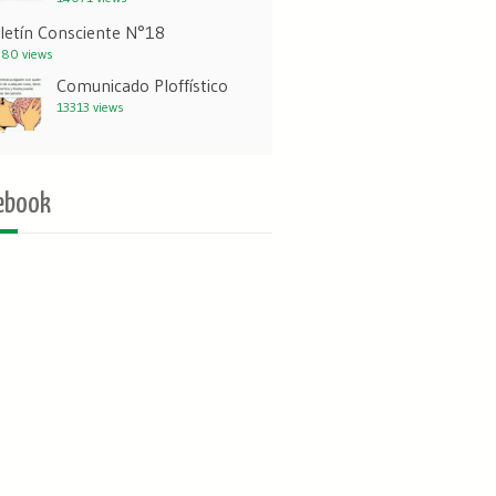
letín Consciente N°18
80 views
Comunicado Ploffístico
13313 views
ebook