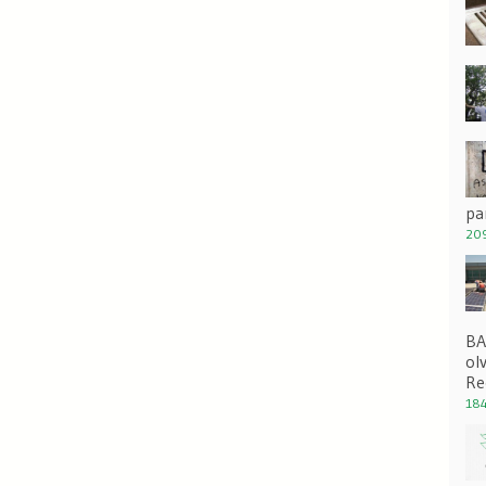
pa
209
BA
ol
Re
184