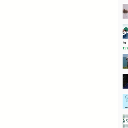
hu
159