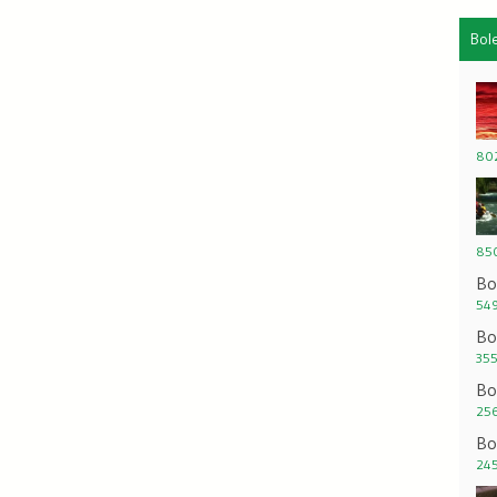
Bol
802
850
Bo
549
Bo
355
Bo
256
Bo
245