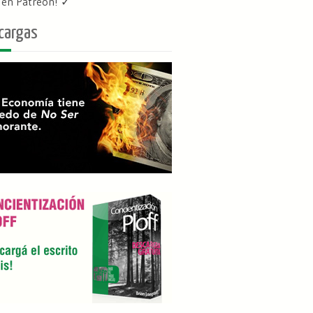
f en Patreon
! ✓
cargas