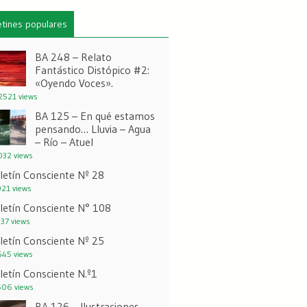
etines populares
BA 248 – Relato
Fantástico Distópico #2:
«Oyendo Voces».
521 views
BA 125 – En qué estamos
pensando… Lluvia – Agua
– Río – Atuel
32 views
letín Consciente Nº 28
21 views
letín Consciente N° 108
37 views
letín Consciente Nº 25
45 views
letín Consciente N.º1
06 views
BA 126 – Ilustraciones