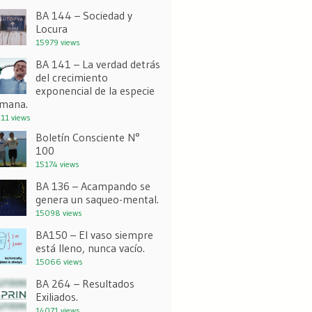
BA 144 – Sociedad y
Locura
15979 views
BA 141 – La verdad detrás
del crecimiento
exponencial de la especie
mana.
11 views
Boletín Consciente N°
100
15174 views
BA 136 – Acampando se
genera un saqueo-mental.
15098 views
BA150 – El vaso siempre
está lleno, nunca vacío.
15066 views
BA 264 – Resultados
Exiliados.
14071 views