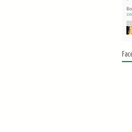
Bo
136
Fac