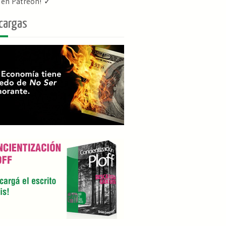
f en Patreon
! ✓
cargas