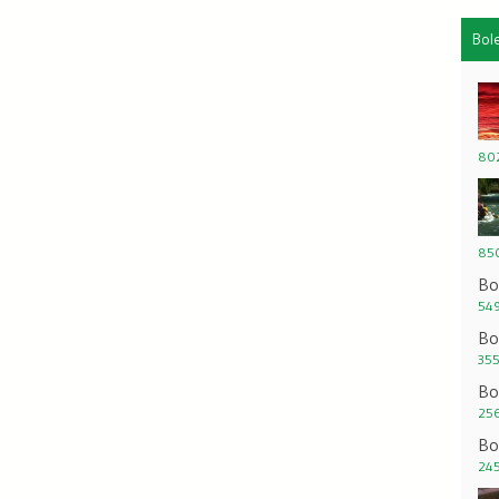
Bol
802
850
Bo
549
Bo
355
Bo
256
Bo
245