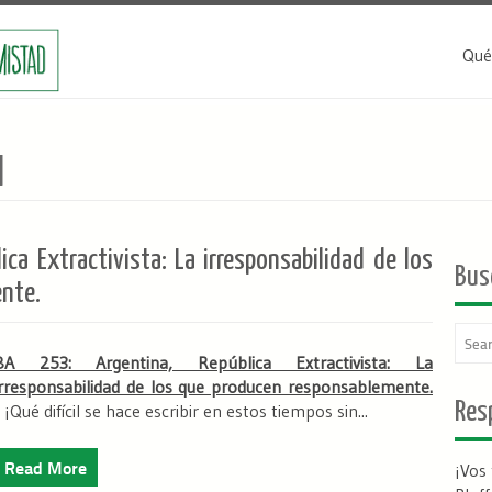
Qué
]
ca Extractivista: La irresponsabilidad de los
Bus
nte.
BA 253: Argentina, República Extractivista: La
irresponsabilidad de los que producen responsablemente.
Resp
¡Qué difícil se hace escribir en estos tiempos sin...
Read More
¡Vos