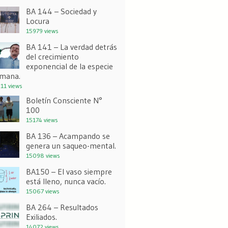
BA 144 – Sociedad y
Locura
15979 views
BA 141 – La verdad detrás
del crecimiento
exponencial de la especie
mana.
11 views
Boletín Consciente N°
100
15174 views
BA 136 – Acampando se
genera un saqueo-mental.
15098 views
BA150 – El vaso siempre
está lleno, nunca vacío.
15067 views
BA 264 – Resultados
Exiliados.
14072 views