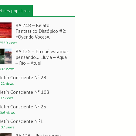
etines populares
BA 248 – Relato
Fantástico Distópico #2:
«Oyendo Voces».
550 views
BA 125 – En qué estamos
pensando… Lluvia – Agua
– Río – Atuel
32 views
letín Consciente Nº 28
21 views
letín Consciente N° 108
37 views
letín Consciente Nº 25
46 views
letín Consciente N.º1
07 views
BA 126 – Ilustraciones