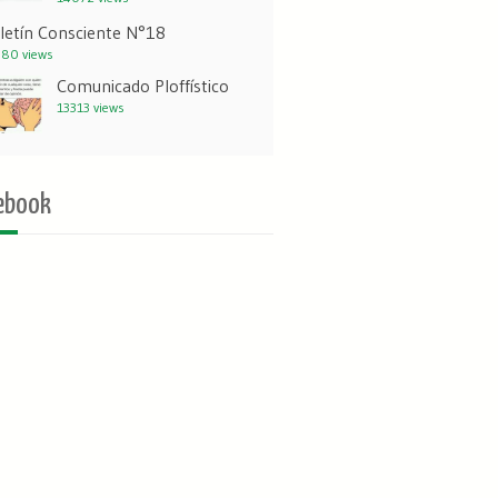
letín Consciente N°18
80 views
Comunicado Ploffístico
13313 views
ebook