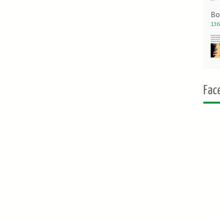
Bo
136
Fac