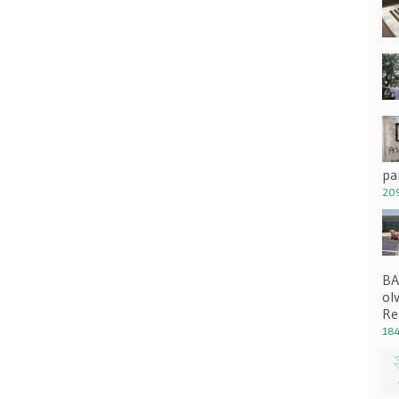
pa
209
BA
ol
Re
184