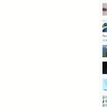
hu
159