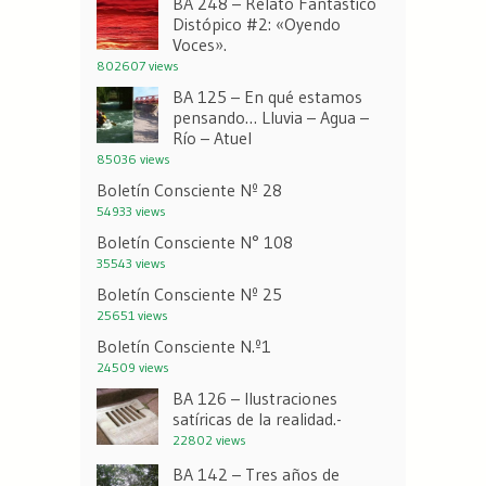
BA 248 – Relato Fantástico
Distópico #2: «Oyendo
Voces».
802607 views
BA 125 – En qué estamos
pensando… Lluvia – Agua –
Río – Atuel
85036 views
Boletín Consciente Nº 28
54933 views
Boletín Consciente N° 108
35543 views
Boletín Consciente Nº 25
25651 views
Boletín Consciente N.º1
24509 views
BA 126 – Ilustraciones
satíricas de la realidad.-
22802 views
BA 142 – Tres años de