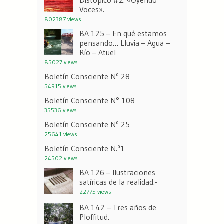
Distópico #2: «Oyendo
Voces».
802387 views
BA 125 – En qué estamos
pensando… Lluvia – Agua –
Río – Atuel
85027 views
Boletín Consciente Nº 28
54915 views
Boletín Consciente N° 108
35536 views
Boletín Consciente Nº 25
25641 views
Boletín Consciente N.º1
24502 views
BA 126 – Ilustraciones
satíricas de la realidad.-
22775 views
BA 142 – Tres años de
Ploffitud.