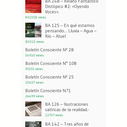
BA 248 – Relato Fantástico
Distópico #2: «Oyendo
Voces».
802318 views
BA 125 – En qué estamos
pensando… Lluvia – Agua –
Río – Atuel
85021 views
Boletín Consciente Nº 28
54910 views
Boletín Consciente N° 108
35531 views
Boletín Consciente Nº 25
25637 views
Boletín Consciente N.º1
24499 views
BA 126 – Ilustraciones
satíricas de la realidad.-
22757 views
BA 142 – Tres años de