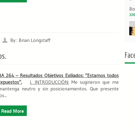
Bo
136
By : Brian Longstaff
Fac
os.
BA 264 – Resultados Objetivos Exiliados: “Estamos todos
expuestos”.
I. INTRODUCCIÓN:
Me sugirieron que me
mantenga neutro y sin posicionamientos. Que presente
os...
Read More