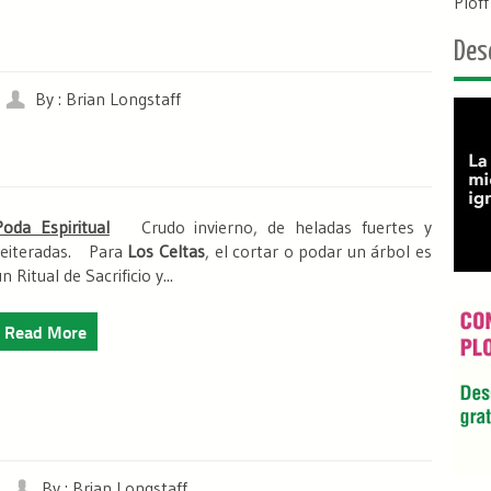
Plof
Des
By : Brian Longstaff
Poda Espiritual
Crudo invierno, de heladas fuertes y
reiteradas. Para
Los Celtas
, el cortar o podar un árbol es
n Ritual de Sacrificio y...
Read More
By : Brian Longstaff