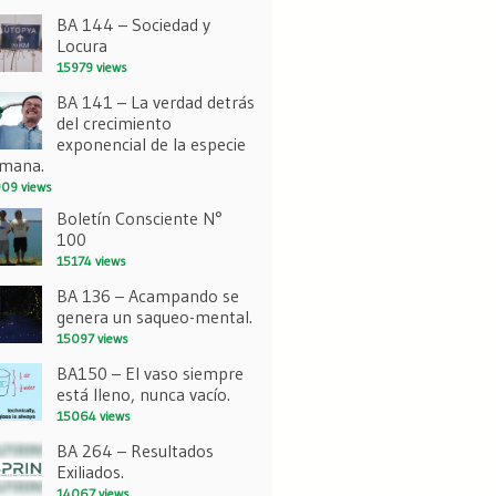
BA 144 – Sociedad y
Locura
15979 views
BA 141 – La verdad detrás
del crecimiento
exponencial de la especie
mana.
09 views
Boletín Consciente N°
100
15174 views
BA 136 – Acampando se
genera un saqueo-mental.
15097 views
BA150 – El vaso siempre
está lleno, nunca vacío.
15064 views
BA 264 – Resultados
Exiliados.
14067 views