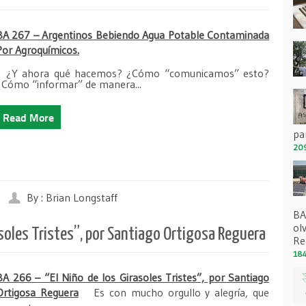
BA 267 – Argentinos Bebiendo Agua Potable Contaminada
Por Agroquímicos.
¿Y ahora qué hacemos? ¿Cómo “comunicamos” esto?
¿Cómo “informar” de manera...
Read More
pa
209
By : Brian Longstaff
BA
ol
asoles Tristes”, por Santiago Ortigosa Reguera
Re
184
BA 266 – “El Niño de los Girasoles Tristes”, por Santiago
Ortigosa Reguera
Es con mucho orgullo y alegría, que