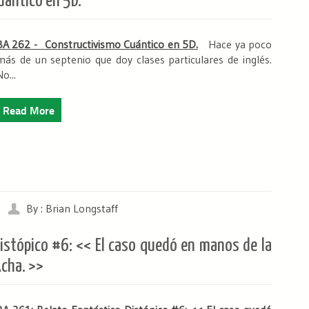
ántico en 5D.
BA 262 - Constructivismo Cuántico en 5D.
Hace ya poco
más de un septenio que doy clases particulares de inglés.
o...
Read More
By : Brian Longstaff
istópico #6: << El caso quedó en manos de la
Acha. >>