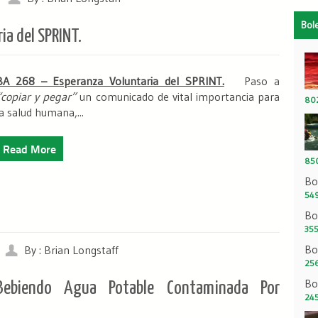
Bol
ia del SPRINT.
BA 268 – Esperanza Voluntaria del SPRINT.
Paso a
“copiar y pegar”
un comunicado de vital importancia para
80
la salud humana,...
Read More
850
Bo
549
Bo
355
Bo
By : Brian Longstaff
256
Bo
ebiendo Agua Potable Contaminada Por
245