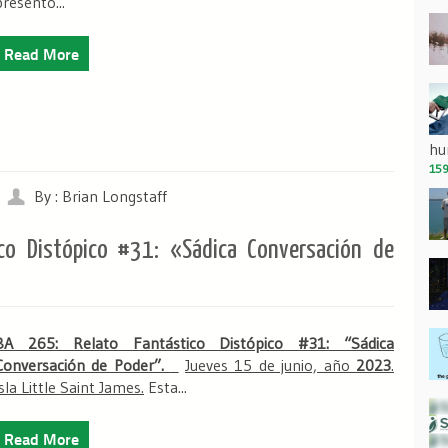
presento...
Read More
hu
159
By : Brian Longstaff
co Distópico #31: «Sádica Conversación de
BA 265: Relato Fantástico Distópico #31: “Sádica
Conversación de Poder”.
Jueves 15 de junio, año
2023
.
Isla Little Saint James.
Esta...
Read More