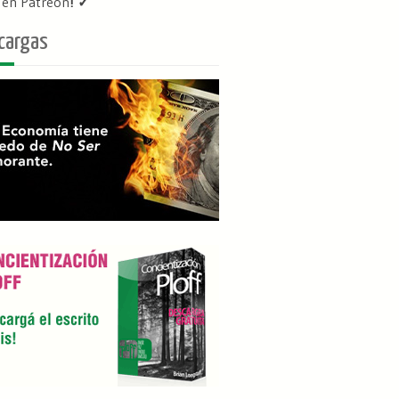
f en Patreon
! ✓
cargas