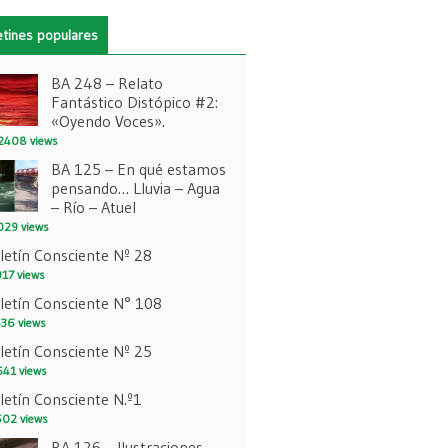
etines populares
BA 248 – Relato
Fantástico Distópico #2:
«Oyendo Voces».
2408 views
BA 125 – En qué estamos
pensando… Lluvia – Agua
– Río – Atuel
29 views
letín Consciente Nº 28
17 views
letín Consciente N° 108
36 views
letín Consciente Nº 25
41 views
letín Consciente N.º1
02 views
BA 126 – Ilustraciones