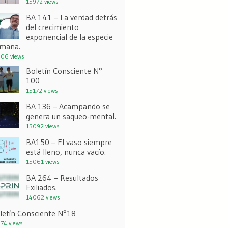
15972 views
BA 141 – La verdad detrás
del crecimiento
exponencial de la especie
mana.
06 views
Boletín Consciente N°
100
15172 views
BA 136 – Acampando se
genera un saqueo-mental.
15092 views
BA150 – El vaso siempre
está lleno, nunca vacío.
15061 views
BA 264 – Resultados
Exiliados.
14062 views
letín Consciente N°18
74 views