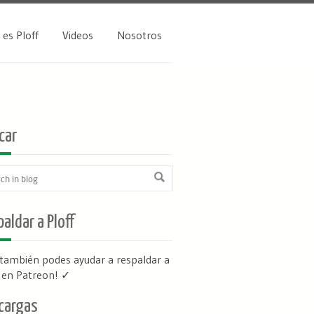
 es Ploff
Videos
Nosotros
car
aldar a Ploff
 también podes ayudar a respaldar a
f en Patreon
! ✓
cargas