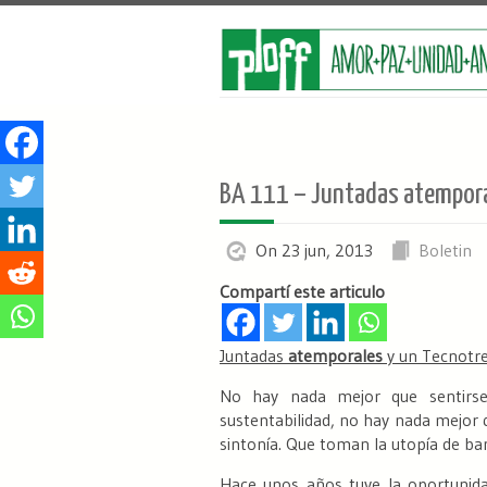
BA 111 – Juntadas atempora
On 23 jun, 2013
Boletin
Compartí este articulo
Juntadas
atemporales
y un Tecnotre
No hay nada mejor que sentirs
sustentabilidad, no hay nada mejor q
sintonía. Que toman la utopía de ban
Hace unos años tuve la oportunida