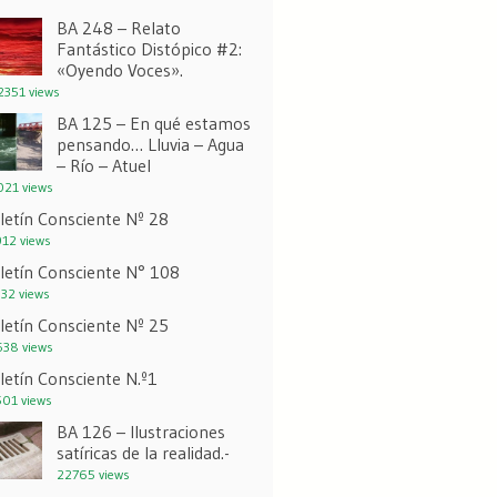
BA 248 – Relato
Fantástico Distópico #2:
«Oyendo Voces».
351 views
BA 125 – En qué estamos
pensando… Lluvia – Agua
– Río – Atuel
21 views
letín Consciente Nº 28
12 views
letín Consciente N° 108
32 views
letín Consciente Nº 25
38 views
letín Consciente N.º1
01 views
BA 126 – Ilustraciones
satíricas de la realidad.-
22765 views