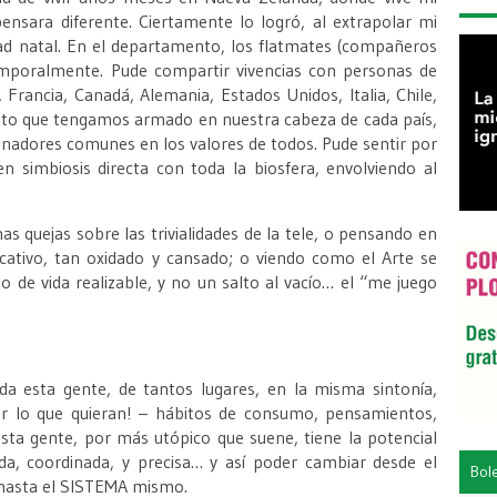
ensara diferente. Ciertamente lo logró, al extrapolar mi
ad natal. En el departamento, los
flatmates
(compañeros
mporalmente. Pude compartir vivencias con personas de
a, Francia, Canadá, Alemania, Estados Unidos, Italia, Chile,
cepto que tengamos armado en nuestra cabeza de cada país,
adores comunes en los valores de todos. Pude sentir por
 simbiosis directa con toda la biosfera, envolviendo al
 quejas sobre las trivialidades de la tele, o pensando en
cativo, tan oxidado y cansado; o viendo como el Arte se
e vida realizable, y no un salto al vacío… el “
me juego
a esta gente, de tantos lugares, en la misma sintonía,
r lo que quieran!
– hábitos de consumo, pensamientos,
esta gente, por más utópico que suene, tiene la potencial
da, coordinada, y precisa… y así poder cambiar desde el
Bol
, hasta el SISTEMA mismo.