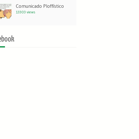
Comunicado Ploffístico
13303 views
ebook