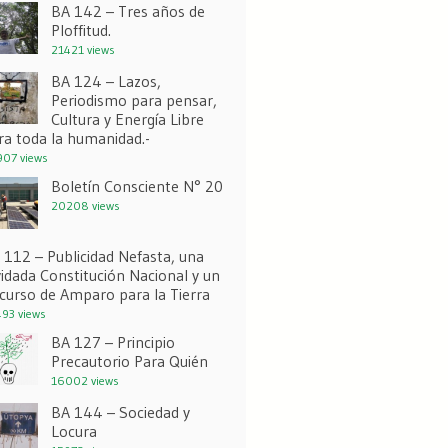
BA 142 – Tres años de
Ploffitud.
21421 views
BA 124 – Lazos,
Periodismo para pensar,
Cultura y Energía Libre
ra toda la humanidad.-
07 views
Boletín Consciente N° 20
20208 views
 112 – Publicidad Nefasta, una
vidada Constitución Nacional y un
curso de Amparo para la Tierra
93 views
BA 127 – Principio
Precautorio Para Quién
16002 views
BA 144 – Sociedad y
Locura