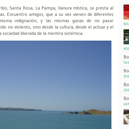
cribo, Santa Rosa, La Pampa,
llanura mística
, se presta al
s. Encuentro amigos, que a su vez vienen de diferentes
 misma indignación, y las mismas ganas de no pasar
802
ido no violento, sino desde la cultura, desde el actuar y el
a sociedad liberada de la mentira sistémica.
850
Bo
549
Bo
355
Bo
256
Bo
245