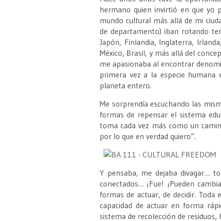
hermano quien invirtió en que yo p
mundo cultural más allá de mi ciud
de departamento) iban rotando te
Japón, Finlandia, Inglaterra, Irland
México, Brasil, y más allá del con
me apasionaba al encontrar denomin
primera vez a la especie humana en
planeta entero.
Me sorprendía escuchando las mismas
formas de repensar el sistema edu
toma cada vez más como un camino d
por lo que en verdad quiero”
.
Y pensaba, me dejaba divagar… tod
conectados…
¡Fue!
¡Pueden cambia
formas de actuar, de decidir. Toda 
capacidad de actuar en forma rápi
sistema de recolección de residuos