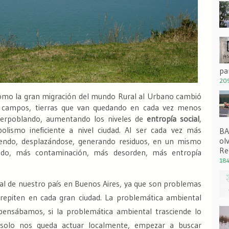
pa
209
ómo la gran migración del mundo Rural al Urbano cambió
s campos,
tierras que van quedando en cada vez menos
uperpoblando, aumentando los niveles de
entropía social
,
ismo ineficiente a nivel ciudad.
Al ser cada vez más
BA
ol
endo, desplazándose, generando residuos, en un mismo
Re
ado, más contaminación, más desorden, más entropía
184
ital de nuestro país en Buenos Aires, ya que son problemas
 repiten en cada gran ciudad. La problemática ambiental
o pensábamos,
si la problemática ambiental trasciende lo
 solo nos queda actuar localmente
, empezar a buscar