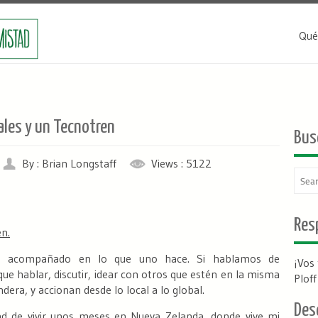
Qué
les y un Tecnotren
Bus
By : Brian Longstaff
Views : 5122
Resp
n.
e acompañado en lo que uno hace. Si hablamos de
¡Vos
ue hablar, discutir, idear con otros que estén en la misma
Plof
dera, y accionan desde lo local a lo global.
Des
d de vivir unos meses en Nueva Zelanda, donde vive mi