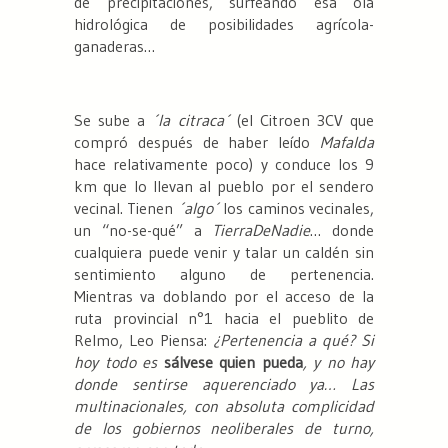
de precipitaciones, surfeando esa ola
hidrológica de posibilidades agrícola-
ganaderas…
Se sube a
´la citraca´
(el Citroen 3CV que
compró después de haber leído
Mafalda
hace relativamente poco) y conduce los 9
km que lo llevan al pueblo por el sendero
vecinal. Tienen
´algo´
los caminos vecinales,
un “no-se-qué” a
TierraDeNadie
… donde
cualquiera puede venir y talar un caldén sin
sentimiento alguno de pertenencia.
Mientras va doblando por el acceso de la
ruta provincial n°1 hacia el pueblito de
Relmo, Leo Piensa:
¿Pertenencia a qué? Si
hoy todo es
sálvese quien pueda
, y no hay
donde sentirse aquerenciado ya… Las
multinacionales, con absoluta complicidad
de los gobiernos neoliberales de turno,