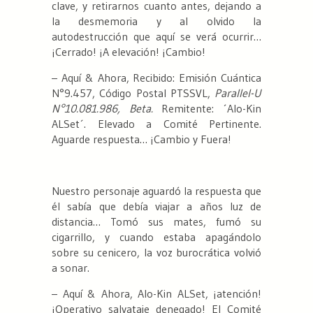
clave, y retirarnos cuanto antes, dejando a
la desmemoria y al olvido la
autodestrucción que aquí se verá ocurrir…
¡Cerrado! ¡A elevación! ¡Cambio!
– Aquí & Ahora, Recibido: Emisión Cuántica
N°9.457, Código Postal PTSSVL,
Parallel-U
N°10.081.986, Beta.
Remitente: ´Alo-Kin
ALSet´. Elevado a Comité Pertinente.
Aguarde respuesta… ¡Cambio y Fuera!
Nuestro personaje aguardó la respuesta que
él sabía que debía viajar a años luz de
distancia… Tomó sus mates, fumó su
cigarrillo, y cuando estaba apagándolo
sobre su cenicero, la voz burocrática volvió
a sonar.
– Aquí & Ahora, Alo-Kin ALSet, ¡atención!
¡Operativo salvataje denegado! El Comité