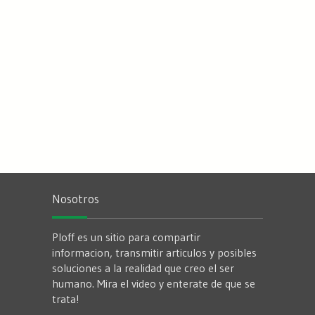
Nosotros
Ploff es un sitio para compartir
informacion, transmitir articulos y posibles
soluciones a la realidad que creo el ser
humano. Mira el video y enterate de que se
trata!