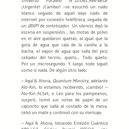
Universo Paralelo N°10.081.986-Beta
!
¡Urgente! ¡Cambio! –se escuchó un ruido
blanco seguido de aquel viejo ruido de
internet por conexión telefónica, seguida de
un
¡BIIIP!
de sintetizador. Un silencio dejó la
escena en suspensión… las motas de polvo
en el aire quedaron quietas, al igual que la
gota de agua que caía de la canilla a la
bacha, el vapor de agua que salía del pico
cebador del termo, quieto… Todo quieto.
Por un microsegundo. Y luego todo siguió
como si nada. De algún otro lado:
– Aquí & Ahora,
Quantum Ministry
, adelante
Alo-Kin, lo estamos recibiendo, ¡cambio! –
Alo-Kin ALSet, o Leo para los pampeanos,
suspiró, tomó sus notas de papel de un
cajoncito que salía al costado de la mesa,
cebó un mate y continuó con su mensaje.
– Aquí & Ahora, Iniciando Emisión Cuántica