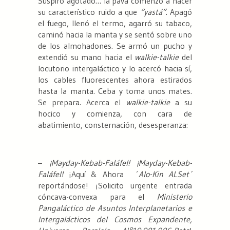
Suspiró agotado… la pava comenzó a hacer
su característico ruido a que
“yastá”
. Apagó
el fuego, llenó el termo, agarró su tabaco,
caminó hacia la manta y se sentó sobre uno
de los almohadones. Se armó un pucho y
extendió su mano hacia el
walkie-talkie
del
locutorio intergaláctico y lo acercó hacia sí,
los cables fluorescentes ahora estirados
hasta la manta. Ceba y toma unos mates.
Se prepara. Acerca el
walkie-talkie
a su
hocico y comienza, con cara de
abatimiento, consternación, desesperanza:
–
¡Mayday-Kebab-Faláfel! ¡Mayday-Kebab-
Faláfel!
¡Aquí & Ahora ´
Alo-Kin ALSet´
reportándose! ¡Solicito urgente entrada
cóncava-convexa para el
Ministerio
Pangaláctico de Asuntos Interplanetarios e
Intergalácticos del Cosmos Expandente,