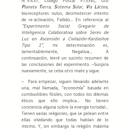
N°9.457, Código Postal
PTSSVL
, cito
P
laneta
T
ierra,
S
istema
S
olar,
V
ía
L
áctea
,
bioreceptores nulos, decimotercer intento
de re-activación, Fallido… En referencia al
“Experimento Social Gregario de
Inteligencia Colaborativa sobre Seres de
Luz en Ascensión a Civilazión-Kardashov
Tipo 1”
, mi determinación es,
lamentablemente, Negativa… A
continuación, leeré un sucinto resumen de
las conclusiones del experimento. –Suspira
nuevamente, se ceba otro mate y sigue.
– Para empezar, siguen llevando adelante
una, mal llamada, “economía” basada en
combustibles fósiles, con todos los dilemas
éticos que ello implica… No tienen
conciencia alguna sobre la energía toroidal…
Tienen varias religiones, que se pelean entre
ellas olvidando que todas hablan de lo
mismo. Y, sin embargo la religión máxima