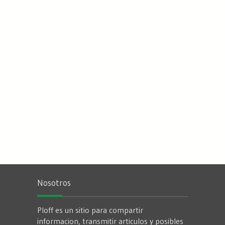
Nosotros
Ploff es un sitio para compartir
informacion, transmitir articulos y posibles