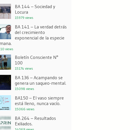
BA 144 – Sociedad y
Locura
15979 views
BA 141 – La verdad detrás
del crecimiento
exponencial de la especie
mana.
10 views
Boletín Consciente N°
100
15174 views
BA 136 – Acampando se
genera un saqueo-mental.
15098 views
BA150 – El vaso siempre
está lleno, nunca vacío.
15066 views
BA 264 – Resultados
Exiliados.
14069 views