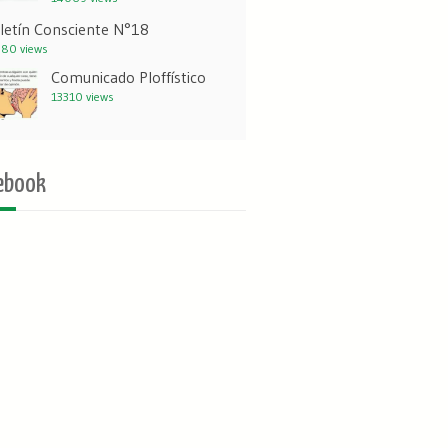
letín Consciente N°18
80 views
Comunicado Ploffístico
13310 views
ebook