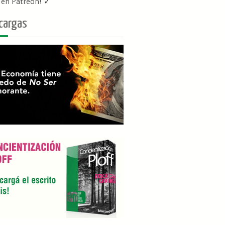
f en Patreon
! ✓
cargas