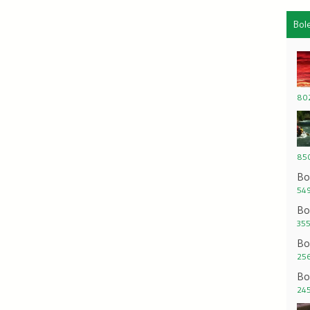
Bol
802
850
Bo
549
Bo
355
Bo
256
Bo
245