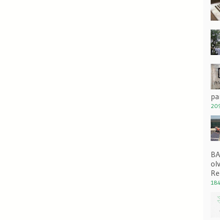
pa
209
BA
ol
Re
184