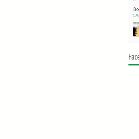
Bo
136
Fac