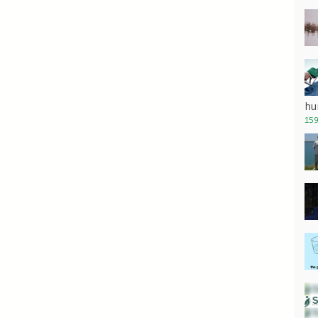
hu
159