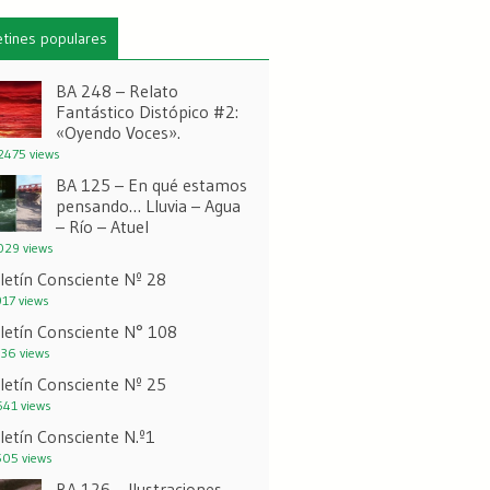
etines populares
BA 248 – Relato
Fantástico Distópico #2:
«Oyendo Voces».
475 views
BA 125 – En qué estamos
pensando… Lluvia – Agua
– Río – Atuel
29 views
letín Consciente Nº 28
17 views
letín Consciente N° 108
36 views
letín Consciente Nº 25
41 views
letín Consciente N.º1
05 views
BA 126 – Ilustraciones