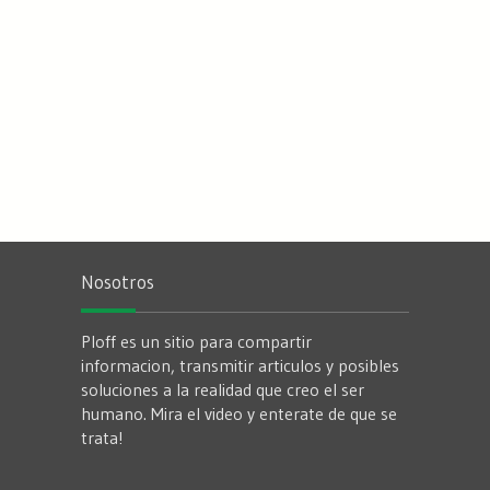
Nosotros
Ploff es un sitio para compartir
informacion, transmitir articulos y posibles
soluciones a la realidad que creo el ser
humano. Mira el video y enterate de que se
trata!