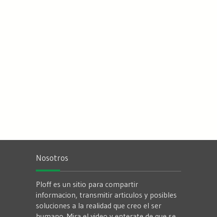
Nosotros
Ploff es un sitio para compartir
informacion, transmitir articulos y posibles
soluciones a la realidad que creo el ser
humano. Mira el video y enterate de que se