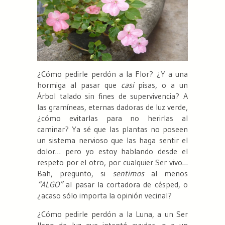
¿Cómo pedirle perdón a la Flor? ¿Y a una
hormiga al pasar que
casi
pisas, o a un
Árbol talado sin fines de supervivencia? A
las gramíneas, eternas dadoras de luz verde,
¿cómo evitarlas para no herirlas al
caminar? Ya sé que las plantas no poseen
un sistema nervioso que las haga sentir el
dolor… pero yo estoy hablando desde el
respeto por el otro, por cualquier Ser vivo…
Bah, pregunto, si
sentimos
al menos
“ALGO”
al pasar la cortadora de césped, o
¿acaso sólo importa la opinión vecinal?
¿Cómo pedirle perdón a la Luna, a un Ser
lleno de luz que intentó ayudar, o a un