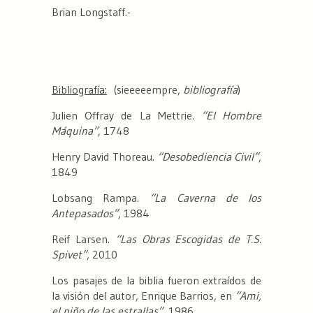
Brian Longstaff.-
Bibliografía:
(sieeeeempre,
bibliografía
)
Julien Offray de La Mettrie.
“El Hombre
Máquina”
, 1748
Henry David Thoreau.
“Desobediencia Civil”
,
1849
Lobsang Rampa.
“La Caverna de los
Antepasados”
, 1984
Reif Larsen.
“Las Obras Escogidas de T.S.
Spivet”
, 2010
Los pasajes de la biblia fueron extraídos de
la visión del autor, Enrique Barrios, en
“Ami,
el niño de las estrallas”
, 1986.