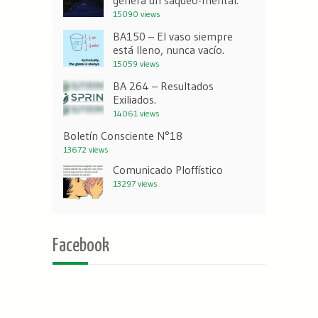
genera un saqueo-mental.
15090 views
BA150 – El vaso siempre
está lleno, nunca vacío.
15059 views
BA 264 – Resultados
Exiliados.
14061 views
Boletín Consciente N°18
13672 views
Comunicado Ploffístico
13297 views
Facebook