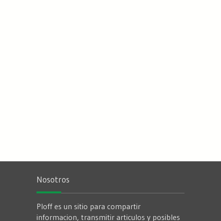
Nosotros
Ploff es un sitio para compartir
informacion, transmitir articulos y posibles