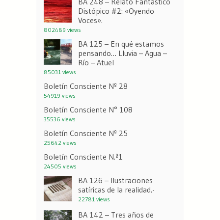
BA 248 – Relato Fantástico
Distópico #2: «Oyendo
Voces».
802489 views
BA 125 – En qué estamos
pensando… Lluvia – Agua –
Río – Atuel
85031 views
Boletín Consciente Nº 28
54919 views
Boletín Consciente N° 108
35536 views
Boletín Consciente Nº 25
25642 views
Boletín Consciente N.º1
24505 views
BA 126 – Ilustraciones
satíricas de la realidad.-
22781 views
BA 142 – Tres años de