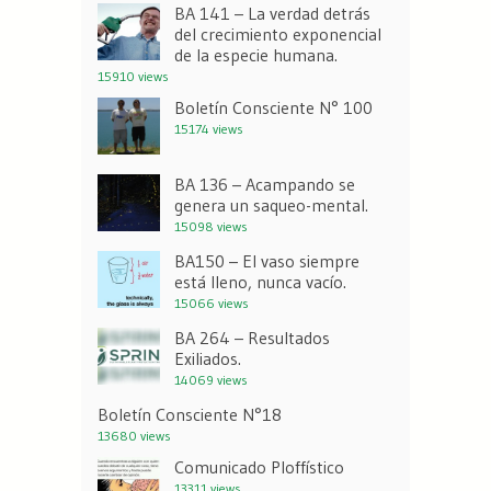
BA 141 – La verdad detrás
del crecimiento exponencial
de la especie humana.
15910 views
Boletín Consciente N° 100
15174 views
BA 136 – Acampando se
genera un saqueo-mental.
15098 views
BA150 – El vaso siempre
está lleno, nunca vacío.
15066 views
BA 264 – Resultados
Exiliados.
14069 views
Boletín Consciente N°18
13680 views
Comunicado Ploffístico
13311 views