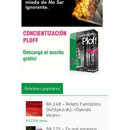
Boletines populares
BA 248 – Relato Fantástico
Distópico #2: «Oyendo
Voces».
802748 views
BA 125 – En qué estamos